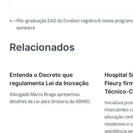
Navegação
⟵
Pós-graduação EAD do Einstein registra 6 novos program
semestre
de
Post
Relacionados
Entenda o Decreto que
Hospital S
regulamenta Lei da Inovação
Fleury fir
Técnico-C
Advogado Marco Braga apresentou
detalhes da Lei para diretoria da ABIMO.
Iniciativa pr
intercâmbio ci
educação cont
residentes e 
assistência ao