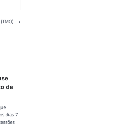
 (TMO)
⟶
ase
to de
que
os dias 7
sessões