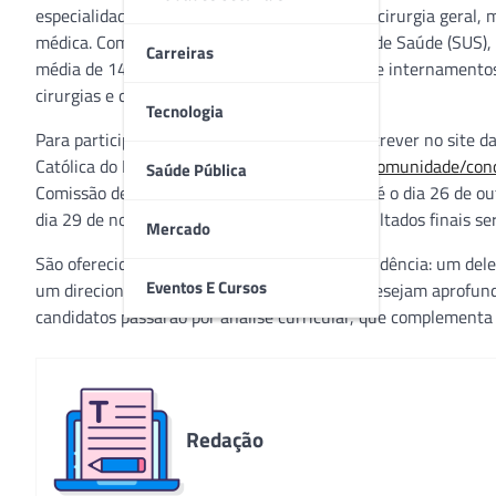
especialidades, com destaque para ortopedia, cirurgia geral, m
médica. Com serviço 100% via Sistema Único de Saúde (SUS), 
Carreiras
média de 147 mil atendimentos por ano, entre internamentos
cirurgias e consultas ambulatoriais.
Tecnologia
Para participar, os interessados devem se inscrever no site da
Católica do Paraná (PUCPR) –
www.pucpr.br/comunidade/con
Saúde Pública
Comissão de Residência Médica (COREME), até o dia 26 de outu
dia 29 de novembro, em Curitiba (PR). Os resultados finais se
Mercado
São oferecidos dois tipos de programas de residência: um del
Eventos E Cursos
um direcionado a médicos especialistas que desejam aprofund
candidatos passarão por análise curricular, que complementa 
Redação