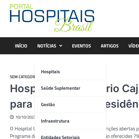
Skip
to
content
INÍCIO
NOTÍCIAS
EVENTOS
ARTIGOS
VÍDE
Hospitais
SEM CATEGORIA
Hospital Universitário Ca
Saúde Suplementar
para programa de residên
Gestão
10/10/2023
Infraestrutura
O Hospital Universitário Cajuru está com inscrições abertas p
Programa de Residência Médica de 2024. Serão oferecidas 7
Entidades Setoriais