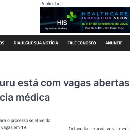
Publicidade
OS
DIVULGUE SUA NOTÍCIA
FALE CONOSCO
ANUNCIE
juru está com vagas abertas
cia médica
ara o processo seletivo do
9 vagas em 19
Ortopedia, cirurgia geral, medi