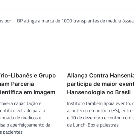
as por
BP atinge a marca de 1000 transplantes de medula óssea
írio-Libanês e Grupo
Aliança Contra Hansení
mam Parceria
participa de maior even
ientífica em Imagem
Hansenologia no Brasil
omoverá capacitação e
Instituto também apoia evento, 
entífico voltado para a
aconteceu em Vitória (ES), entre 
inuada de médicos e
e 10 de dezembro e contou com 
visa o aperfeiçoamento da
de Lunch-Box e palestras.
s pacientes.