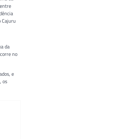
 entre
dência
o Cajuru
xa da
ocorre no
ados, e
, os