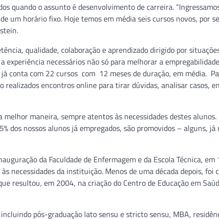
ados quando o assunto é desenvolvimento de carreira. “Ingressamo
e um horário fixo. Hoje temos em média seis cursos novos, por se
stein.
ência, qualidade, colaboração e aprendizado dirigido por situações
a experiência necessários não só para melhorar a empregabilidad
a já conta com 22 cursos com 12 meses de duração, em média. Pa
realizados encontros online para tirar dúvidas, analisar casos, e
da melhor maneira, sempre atentos às necessidades destes alunos.
5% dos nossos alunos já empregados, são promovidos – alguns, já n
A inauguração da Faculdade de Enfermagem e da Escola Técnica, em
 às necessidades da instituição. Menos de uma década depois, foi c
EP) que resultou, em 2004, na criação do Centro de Educação em Sa
, incluindo pós-graduação lato sensu e stricto sensu, MBA, residên