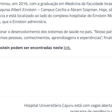
culminou, em 2016, com a graduação em Medicina da Faculdade Israe
esquisa Albert Einstein – Campus Cecília e Abram Szajman. Hoje, s
cia e está localizado ao lado do complexo hospitalar do Einstein M
, que o Einstein administra.
ionar o desenvolvimento dos sistemas de saúde no país. “Nosso paí
imos pessoas, conhecimentos, aprendizagens e experiências”, finali
nstein podem ser encontradas neste
link.
Hospital Universitário Cajuru está com vagas abert
programa de residência 