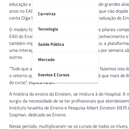
educação a distância do Einstein têm se tornado grandes ali
anos no EAD. Conquistamos um novo público, que não dispõe d
Carreiras
conta Olga Farah, diretora de ensino de pós-graduação do Ein
Tecnologia
O modelo foi desenvolvido com base em quatro pilares: compet
EAD do Ensino Einstein tem proporcionado o conhecimento e 
também impulsionar a carreira. Até o momento, a plataform
Saúde Pública
uma interação mais eficaz, uma ou duas vezes por semana são 
outros.
Mercado
“Tudo que a gente faz, a gente pode ensinar. E fazemos isso 
Eventos E Cursos
o retorno que temos não poderia ser melhor, já que mais de 8
do curso”, explica Farah.
A história do ensino do Einstein, se mistura à do Hospital. 
surgiu da necessidade de se ter profissionais que atendessem
Instituto Israelita de Ensino e Pesquisa Albert Einstein (II
Szajman, dedicado ao Ensino.
Nesse período, multiplicaram-se os cursos de todos os níveis