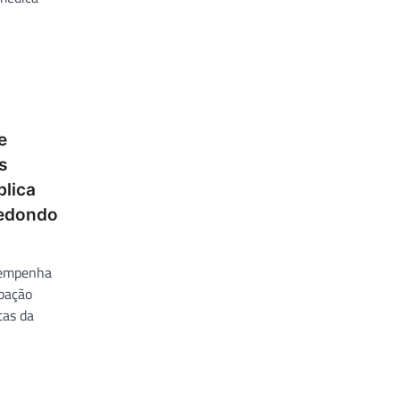
e
s
blica
Redondo
sempenha
pação
tas da