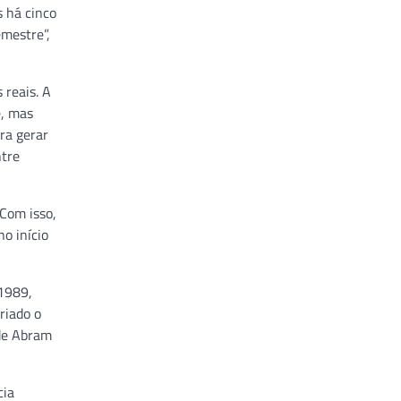
s há cinco
mestre”,
 reais. A
e, mas
ra gerar
ntre
 Com isso,
o início
 1989,
riado o
úde Abram
cia