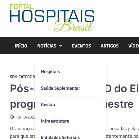
Skip
to
content
INÍCIO
NOTÍCIAS
EVENTOS
ARTIGOS
VÍDE
Hospitais
SEM CATEGORIA
Pós-graduação EAD do Ein
Saúde Suplementar
programas por semestre
Gestão
10/10/2023
Infraestrutura
Os avanços tecnológicos, somados às doenças causadas pela
para que profissionais da saúde busquem constantemente por a
Entidades Setoriais