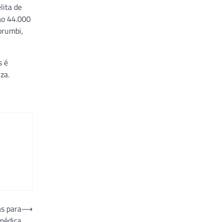
lita de
ão 44.000
orumbi,
s é
za.
as para
⟶
médica