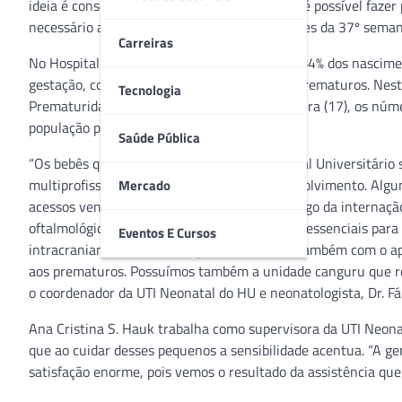
ideia é conscientizar a sociedade sobre o que é possível faz
necessário aos pais que tiveram o neném antes da 37º seman
Carreiras
No Hospital Universitário de Jundiaí (SP), 12,84% dos nasc
gestação, com os bebês sendo considerados prematuros. Neste
Tecnologia
Prematuridade, comemorado nesta quarta-feira (17), os núm
população para a questão.
Saúde Pública
“Os bebês que nascem prematuros no Hospital Universitári
multiprofissional para avaliarmos seu desenvolvimento. Algun
Mercado
acessos venosos) nutrição parenteral e ao longo da internaçã
oftalmológicos e Ultrassom de crânio que são essenciais par
Eventos E Cursos
intracranianas. Além disso, podemos contar também com o a
aos prematuros. Possuímos também a unidade canguru que refo
o coordenador da UTI Neonatal do HU e neonatologista, Dr. F
Ana Cristina S. Hauk trabalha como supervisora da UTI Neona
que ao cuidar desses pequenos a sensibilidade acentua. “A g
satisfação enorme, pois vemos o resultado da assistência que