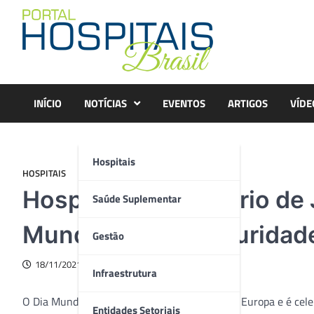
Skip
to
content
INÍCIO
NOTÍCIAS
EVENTOS
ARTIGOS
VÍDE
Hospitais
HOSPITAIS
Hospital Universitário d
Saúde Suplementar
Mundial da Prematuridad
Gestão
18/11/2021
Infraestrutura
O Dia Mundial da Prematuridade foi criado na Europa e é cel
Entidades Setoriais