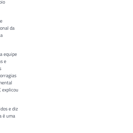
oio
de
onal da
 a
a equipe
as e
s
orragias
mental
 explicou
dos e diz
ta é uma