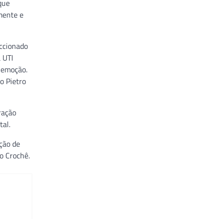
que
amente e
eccionado
 UTI
 emoção.
o Pietro
ração
tal.
ção de
o Crochê.