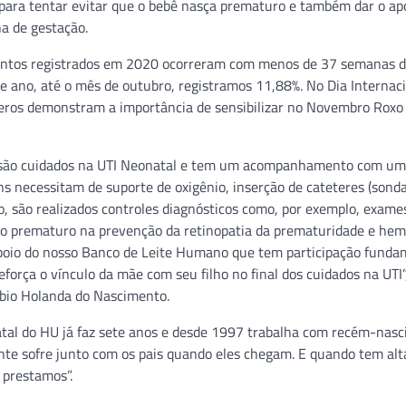
er para tentar evitar que o bebê nasça prematuro e também dar o ap
a de gestação.
imentos registrados em 2020 ocorreram com menos de 37 semanas 
 ano, até o mês de outubro, registramos 11,88%. No Dia Internaci
eros demonstram a importância de sensibilizar no Novembro Roxo
o são cuidados na UTI Neonatal e tem um acompanhamento com um
s necessitam de suporte de oxigênio, inserção de cateteres (sond
o, são realizados controles diagnósticos como, por exemplo, exame
a o prematuro na prevenção da retinopatia da prematuridade e hem
poio do nosso Banco de Leite Humano que tem participação funda
rça o vínculo da mãe com seu filho no final dos cuidados na UTI”,
ábio Holanda do Nascimento.
tal do HU já faz sete anos e desde 1997 trabalha com recém-nasci
ente sofre junto com os pais quando eles chegam. E quando tem al
 prestamos”.