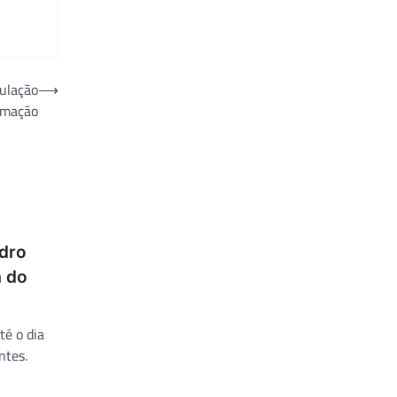
culação
⟶
rmação
ndro
a do
té o dia
ntes.