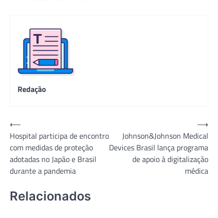
Redação
Navegação
⟵
⟶
Hospital participa de encontro
Johnson&Johnson Medical
de
com medidas de proteção
Devices Brasil lança programa
Post
adotadas no Japão e Brasil
de apoio à digitalização
durante a pandemia
médica
Relacionados