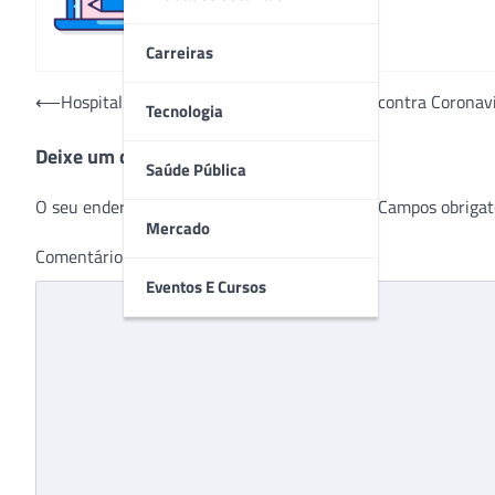
Carreiras
Navegação
⟵
Hospital utiliza sistema de filtragem de ar contra Coronav
Tecnologia
de
Deixe um comentário
Post
Saúde Pública
O seu endereço de e-mail não será publicado.
Campos obrigat
Mercado
Comentário
*
Eventos E Cursos