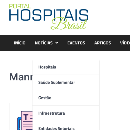
Skip
to
content
INÍCIO
NOTÍCIAS
EVENTOS
ARTIGOS
VÍDE
Hospitais
Mann+Hummel (3)
Saúde Suplementar
Gestão
Infraestrutura
Redação
Entidades Setoriais