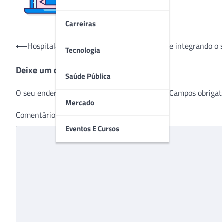
Carreiras
Navegação
⟵
Hospitalar caminha para 27ª edição sempre integrando o 
Tecnologia
de
Deixe um comentário
Post
Saúde Pública
O seu endereço de e-mail não será publicado.
Campos obrigat
Mercado
Comentário
*
Eventos E Cursos