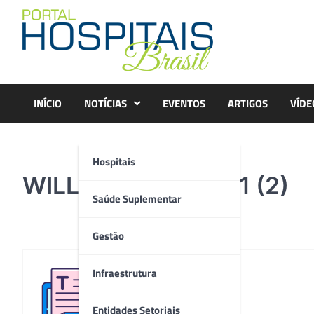
Skip
to
content
INÍCIO
NOTÍCIAS
EVENTOS
ARTIGOS
VÍDE
Hospitais
WILLIANS_LOPES01 (2)
Saúde Suplementar
Gestão
Infraestrutura
Redação
Entidades Setoriais