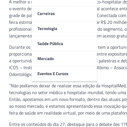
A melhor e mais completa feira do setor médico-hospitalar do
o evento de negócios e qualificação profissional acontece en
Carreiras
grade de palestras em ambiente 100% online. Conectada com a 
feira estima a geração de negócios em torno de R$ 20 milhõe
Tecnologia
profissionais de saúde as principais inovações do segmento, 
lançamentos da área. A HospitalMed Digital tem acesso gratui
Saúde Pública
Durante os três dias do evento, o participante tem a oportun
proporciona diversas modalidades de contato entre expositores
Mercado
a oportunidade de acompanhar em tempo real palestras e deb
ICOS – Instituto Coalizão Saúde e o painel da Abimo – Associ
Eventos E Cursos
Odontológicos.
“Não podíamos deixar de realizar essa edição da HospitalMe
tecnologias no setor médico e hospitalar mundial, tendo uma
Então, apostamos em um novo formato, dentro das atuais poss
ao nosso mercado, e estamos apresentando essa inovação que
feira de saúde em realidade virtual, por meio de uma platafor
Entre os conteúdos do dia 27, destaque para o debate das 17