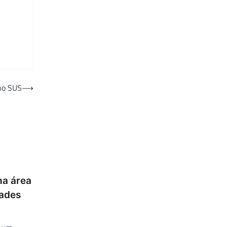
no SUS
⟶
na área
dades