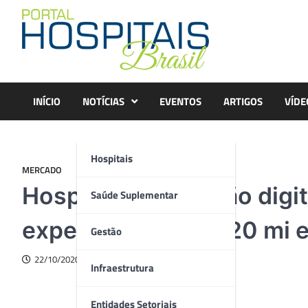
Skip
to
content
INÍCIO
NOTÍCIAS
EVENTOS
ARTIGOS
VÍDE
Hospitais
MERCADO
HospitalMed: edição digit
Saúde Suplementar
expectativa de R$ 20 mi
Gestão
22/10/2020
Infraestrutura
Entidades Setoriais