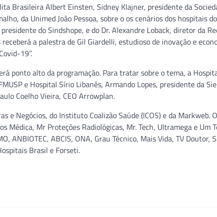
ta Brasileira Albert Einsten, Sidney Klajner, presidente da Socie
amalho, da Unimed João Pessoa, sobre o os cenários dos hospitais do
 presidente do Sindshope, e do Dr. Alexandre Loback, diretor da Re
receberá a palestra de Gil Giardelli, estudioso de inovação e econ
Covid-19”.
al será ponto alto da programação. Para tratar sobre o tema, a Hospi
FFMUSP e Hospital Sírio Libanês, Armando Lopes, presidente da Si
Paulo Coelho Vieira, CEO Arrowplan.
ras e Negócios, do Instituto Coalizão Saúde (ICOS) e da Markweb. 
os Médica, Mr Proteções Radiológicas, Mr. Tech, Ultramega e Um T
MO, ANBIOTEC, ABCIS, ONA, Grau Técnico, Mais Vida, TV Doutor, S
spitais Brasil e Forseti.