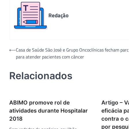
Redação
Navegação
⟵
Casa de Saúde São José e Grupo Oncoclínicas fecham parc
para atender pacientes com câncer
de
Post
Relacionados
ABIMO promove rol de
Artigo – V
atividades durante Hospitalar
eficácia p
2018
contra o 
por pesqu