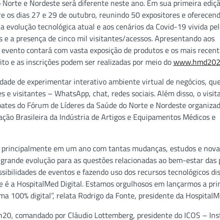
 Norte e Nordeste será diferente neste ano. Em sua primeira edição
tre os dias 27 e 29 de outubro, reunindo 50 expositores e oferecen
evolução tecnológica atual e aos cenários da Covid-19 vivida pelo
s e a presença de cinco mil visitantes/acessos. Apresentando aos
o evento contará com vasta exposição de produtos e os mais recen
to e as inscrições podem ser realizadas por meio do
www.hmd2020
idade de experimentar interativo ambiente virtual de negócios, qu
 e visitantes – WhatsApp, chat, redes sociais. Além disso, o visi
ates do Fórum de Líderes da Saúde do Norte e Nordeste organizad
ação Brasileira da Indústria de Artigos e Equipamentos Médicos e
d, principalmente em um ano com tantas mudanças, estudos e nova
 grande evolução para as questões relacionadas ao bem-estar das 
ibilidades de eventos e fazendo uso dos recursos tecnológicos di
 é a HospitalMed Digital. Estamos orgulhosos em lançarmos a pri
ma 100% digital”, relata Rodrigo da Fonte, presidente da HospitalM
h20, comandado por Cláudio Lottemberg, presidente do ICOS – Ins