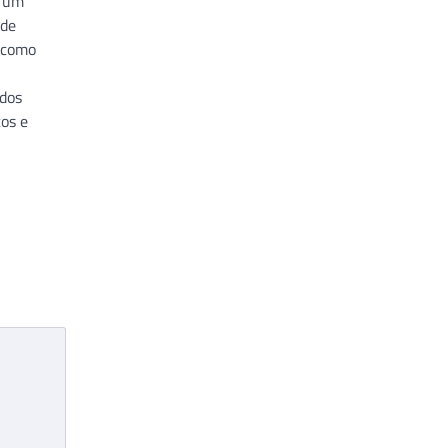
o um
 de
 como
 dos
os e