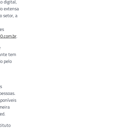
 digital,
do extensa
 setor, a
tes
.com.br
.
e
tante tem
o pelo
s
pessoas.
sponíveis
meira
ed.
tituto