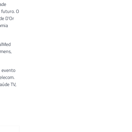
dade
 futuro. O
de D’Or
omia
talMed
emens,
O evento
elecom.
aúde TV,