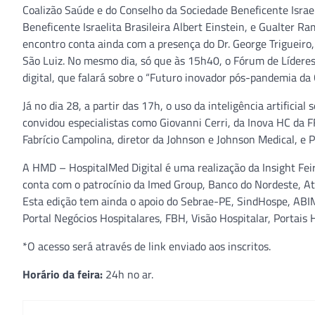
Coalizão Saúde e do Conselho da Sociedade Beneficente Israeli
Beneficente Israelita Brasileira Albert Einstein, e Gualter R
encontro conta ainda com a presença do Dr. George Trigueiro,
São Luiz. No mesmo dia, só que às 15h40, o Fórum de Líderes 
digital, que falará sobre o “Futuro inovador pós-pandemia da 
Já no dia 28, a partir das 17h, o uso da inteligência artifici
convidou especialistas como Giovanni Cerri, da Inova HC da 
Fabrício Campolina, diretor da Johnson e Johnson Medical, e 
A HMD – HospitalMed Digital é uma realização da Insight Fei
conta com o patrocínio da Imed Group, Banco do Nordeste, At
Esta edição tem ainda o apoio do Sebrae-PE, SindHospe, ABI
Portal Negócios Hospitalares, FBH, Visão Hospitalar, Portais Ho
*O acesso será através de link enviado aos inscritos.
Horário da feira:
24h no ar.