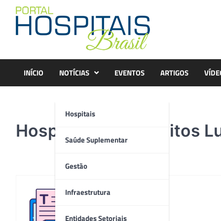
Skip
to
content
INÍCIO
NOTÍCIAS
EVENTOS
ARTIGOS
VÍDE
Hospitais
Hospitalmed – créditos Lu
Saúde Suplementar
Gestão
Infraestrutura
Redação
Entidades Setoriais