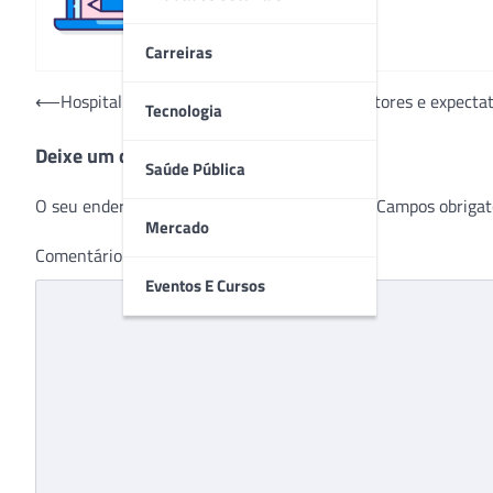
Carreiras
Navegação
⟵
HospitalMed: edição digital, com 50 expositores e expect
Tecnologia
de
Deixe um comentário
Post
Saúde Pública
O seu endereço de e-mail não será publicado.
Campos obrigat
Mercado
Comentário
*
Eventos E Cursos