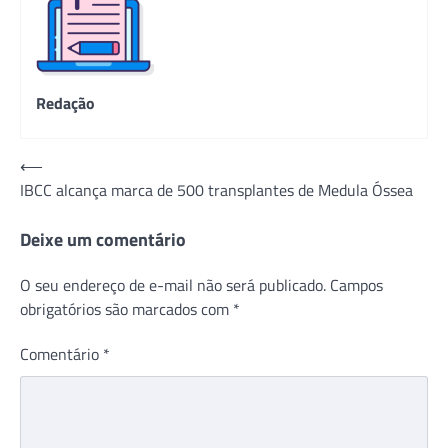
Redação
Navegação
⟵
IBCC alcança marca de 500 transplantes de Medula Óssea
de
Post
Deixe um comentário
O seu endereço de e-mail não será publicado.
Campos
obrigatórios são marcados com
*
Comentário
*