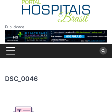
Skip
to
content
Publicidade
DSC_0046