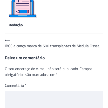
Redação
Navegação
⟵
IBCC alcança marca de 500 transplantes de Medula Óssea
de
Post
Deixe um comentário
O seu endereço de e-mail não será publicado.
Campos
obrigatórios são marcados com
*
Comentário
*