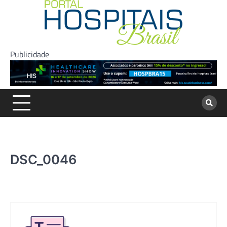
Skip
to
content
Publicidade
DSC_0046