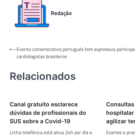
Redação
Navegação
⟵
Evento comemorativo português tem expressiva participa
cardiologistas brasileiros
de
Post
Relacionados
Canal gratuito esclarece
Consultas
dúvidas de profissionais do
hospitala
SUS sobre a Covid-19
agilizar t
Linha telefônica está ativa 24h por dia e
Exames e pro