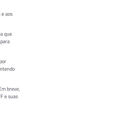
 e aos
ra que
 para
por
antendo
 Em breve,
FF e suas