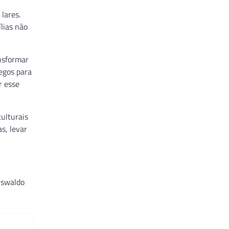
lares.
lias não
nsformar
egos para
r esse
ulturais
s, levar
Oswaldo