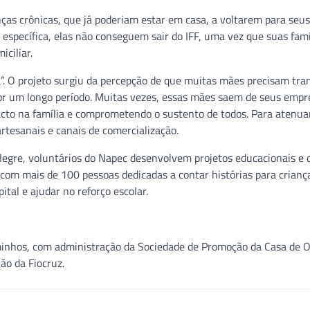
ças crônicas, que já poderiam estar em casa, a voltarem para seus 
specífica, elas não conseguem sair do IFF, uma vez que suas famí
ciliar.
”. O projeto surgiu da percepção de que muitas mães precisam tra
 por um longo período. Muitas vezes, essas mães saem de seus empr
acto na família e comprometendo o sustento de todos. Para atenua
rtesanais e canais de comercialização.
legre, voluntários do Napec desenvolvem projetos educacionais e c
com mais de 100 pessoas dedicadas a contar histórias para criança
tal e ajudar no reforço escolar.
minhos, com administração da Sociedade de Promoção da Casa de 
ção da Fiocruz.