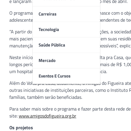
e lançaram a campanha Amigos do Figueira no mês de abril.
O programa é uma rede de solidariedade que nasce com o objet
Carreiras
adolescentes com condições complexas ou dependentes de tecn
Tecnologia
“A partir do incremento e regularidade de doações, a sociedad
mais pacientes possam ter condições de viver em suas residên
Saúde Pública
manutenção das melhores condições de vida possíveis”, explic
Neste início, a campanha focará no projeto Volta pra Casa, qu
Mercado
longos períodos. E com a doação de um pouco mais de R$ 1,00 
um hospitalar essencial para a sua sobrevivência.
Eventos E Cursos
Além do Volta pra Casa, atualmente, o Amigos do Figueira a
outras iniciativas de instituições parceiras, como o Institut
famílias, também serão beneficiadas.
Para saber mais sobre o programa e fazer parte desta rede d
site:
www.amigosdofigueira.org.br
Os projetos