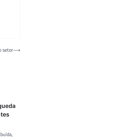
o setor
⟶
 queda
ntes
ibuída,