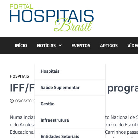
Skip
to
content
INÍCIO
NOTÍCIAS
EVENTOS
ARTIGOS
VÍDE
Hospitais
HOSPITAIS
IFF/Fiocruz lança o prog
Saúde Suplementar
06/05/2019
Gestão
Numa inciativa conjunta da direção do Instituto Nacional de 
Infraestrutura
e do Adolescente Fernandes Figueira (IFF/Fiocruz) e do Escrit
Educacionais e Culturais (Napec/IFF) e Novos Caminhos passa
Entidades Setoriais