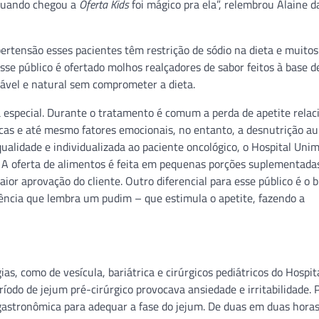
 quando chegou a
Oferta Kids
foi mágico pra ela”, relembrou Alaine d
pertensão esses pacientes têm restrição de sódio na dieta e muitos
e público é ofertado molhos realçadores de sabor feitos à base d
ável e natural sem comprometer a dieta.
especial. Durante o tratamento é comum a perda de apetite relac
icas e até mesmo fatores emocionais, no entanto, a desnutrição a
alidade e individualizada ao paciente oncológico, o Hospital Unim
. A oferta de alimentos é feita em pequenas porções suplementada
r aprovação do cliente. Outro diferencial para esse público é o 
tência que lembra um pudim – que estimula o apetite, fazendo a
as, como de vesícula, bariátrica e cirúrgicos pediátricos do Hospi
íodo de jejum pré-cirúrgico provocava ansiedade e irritabilidade. 
 gastronômica para adequar a fase do jejum. De duas em duas horas