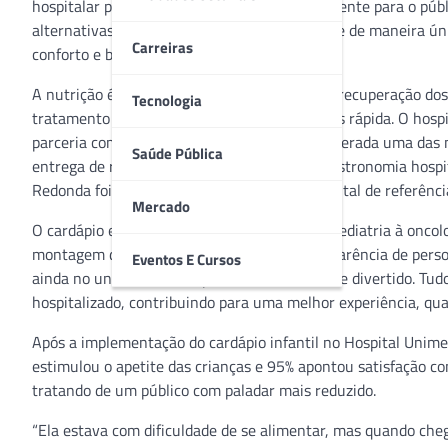
hospitalar pode gerar desconforto, principalmente para o públ
alternativas para cuidar e acolher cada cliente de maneira ún
Carreiras
conforto e bem-estar é uma das apostas.
A nutrição é um aspecto fundamental para a recuperação dos
Tecnologia
tratamento garantindo uma recuperação mais rápida. O hospi
parceria com a Sodexo – multinacional considerada uma das 
Saúde Pública
entrega de refeição comum ao patamar de gastronomia hospita
Redonda foi apontada pela Sodexo como hospital de referência
Mercado
O cardápio especializado contempla desde à pediatria à oncol
montagem de pratos lúdicos em formato e aparência de pers
Eventos E Cursos
ainda no uniforme das copeiras: bem colorido e divertido. T
hospitalizado, contribuindo para uma melhor experiência, qual
Após a implementação do cardápio infantil no Hospital Unim
estimulou o apetite das crianças e 95% apontou satisfação c
tratando de um público com paladar mais reduzido.
“Ela estava com dificuldade de se alimentar, mas quando ch