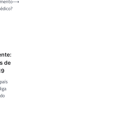
imento
⟶
édico?
ente:
s de
19
país
diga
 do