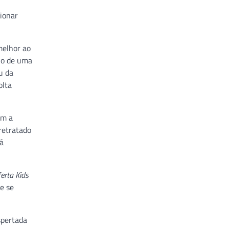
cionar
melhor ao
io de uma
u da
olta
om a
retratado
tá
erta Kids
e se
spertada