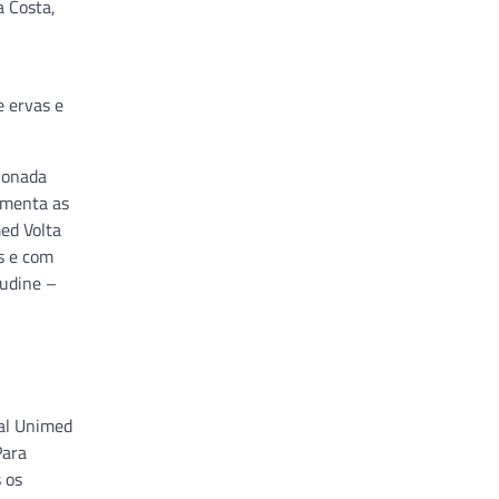
a Costa,
e ervas e
ionada
umenta as
ed Volta
s e com
budine –
tal Unimed
Para
 os