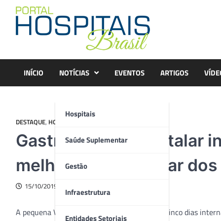
Skip
to
content
INÍCIO
NOTÍCIAS
EVENTOS
ARTIGOS
VÍDE
Hospitais
DESTAQUE
,
HOSPITAIS
Gastronomia hospitalar in
Saúde Suplementar
melhora e bem-estar dos
Gestão
15/10/2019
Infraestrutura
A pequena Vivian Oliveira de dois anos ficou cinco dias inter
Entidades Setoriais