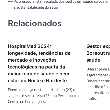
Navegação
⟵
Para especialista, escalada dos custos em saúde coloca em
a sustentabilidade do setor
de
Post
Relacionados
HospitalMed 2024:
Gestor ex
longevidade, tendências de
Boreout na
mercado e inovações
saúde
tecnológicas na pauta da
Diferente de 
maior feira de saúde e bem-
esgotamento c
estar do Norte e Nordeste
Boreout caract
identificação 
Evento começa nesta quarta-feira (23) e
que resulta e
segue até sexta-feira (25), no Pernambuco
profissional.
Centro de Convenções.