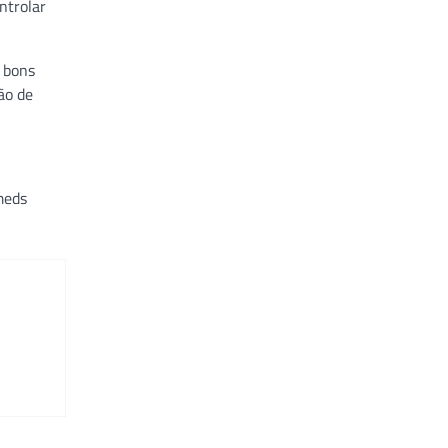
ntrolar
e bons
ão de
meds