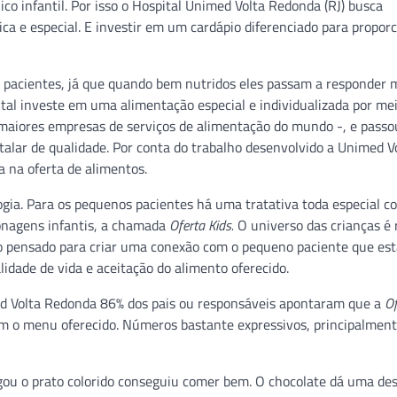
ico infantil. Por isso o Hospital Unimed Volta Redonda (RJ) busca
ica e especial. E investir em um cardápio diferenciado para propor
 pacientes, já que quando bem nutridos eles passam a responder 
tal investe em uma alimentação especial e individualizada por me
maiores empresas de serviços de alimentação do mundo -, e passo
lar de qualidade. Por conta do trabalho desenvolvido a Unimed V
 na oferta de alimentos.
ogia. Para os pequenos pacientes há uma tratativa toda especial c
onagens infantis, a chamada
Oferta Kids.
O universo das crianças é 
udo pensado para criar uma conexão com o pequeno paciente que es
idade de vida e aceitação do alimento oferecido.
ed Volta Redonda 86% dos pais ou responsáveis apontaram que a
Of
om o menu oferecido. Números bastante expressivos, principalment
egou o prato colorido conseguiu comer bem. O chocolate dá uma de