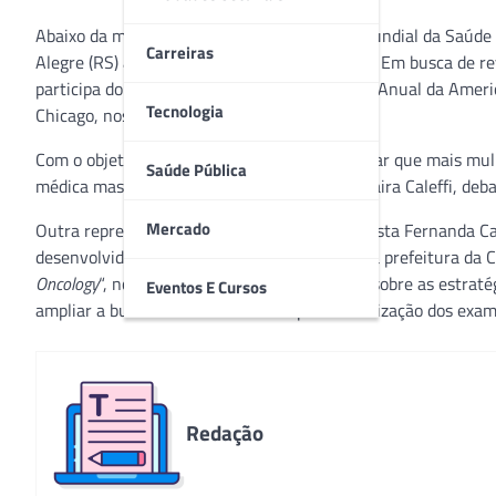
Abaixo da meta proposta pela Organização Mundial da Saúde 
Carreiras
Alegre (RS) apresenta taxa de apenas 36,58%. Em busca de rev
participa do ASCO Annual Meeting (Encontro Anual da America
Tecnologia
Chicago, nos Estados Unidos.
Com o objetivo de encontrar formas para evitar que mais mul
Saúde Pública
médica mastologista e presidente do IGCC, Maira Caleffi, d
Mercado
Outra representante do Instituto é a oncologista Fernanda Cas
desenvolvido pelo Instituto em parceria com a prefeitura da Ca
Oncology
“, no dia 4 de junho, compartilhando sobre as estra
Eventos E Cursos
ampliar a busca ativa de mulheres para a realização dos exam
Redação