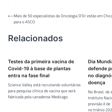
Navegação
⟵
Mais de 50 especialistas da Oncologia D’Or estão em Chic
para o ASCO
de
Post
Relacionados
Testes da primeira vacina de
Dia Mundi
Covid-19 à base de plantas
defende p
entra na fase final
no diagnó
doença
Science Valley está recrutando voluntários
para pesquisa clínica de vacina que será
No Brasil, de
fabricada pela canadense Medicago.
Instituto Naci
previsão é de
no triênio 20