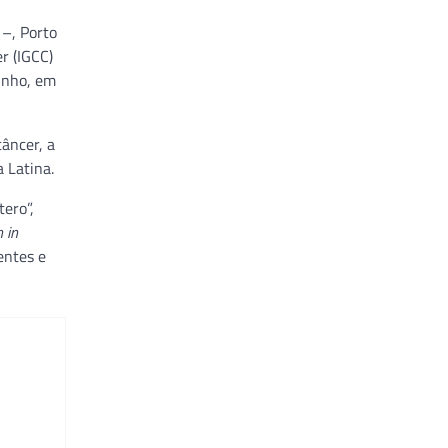
 –, Porto
r (IGCC)
junho, em
âncer, a
 Latina.
tero”,
 in
entes e