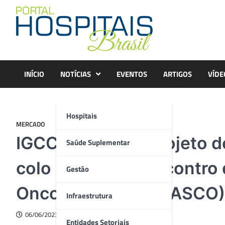
Skip
to
content
INÍCIO
NOTÍCIAS
EVENTOS
ARTIGOS
VÍDE
Hospitais
MERCADO
IGCC apresenta projeto d
Saúde Suplementar
colo uterino no encontro
Gestão
Oncologia Clínica (ASCO)
Infraestrutura
06/06/2023
Entidades Setoriais