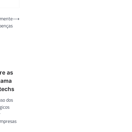
lmente
⟶
oenças
re as
rama
techs
sso dos
gicos
r
empresas