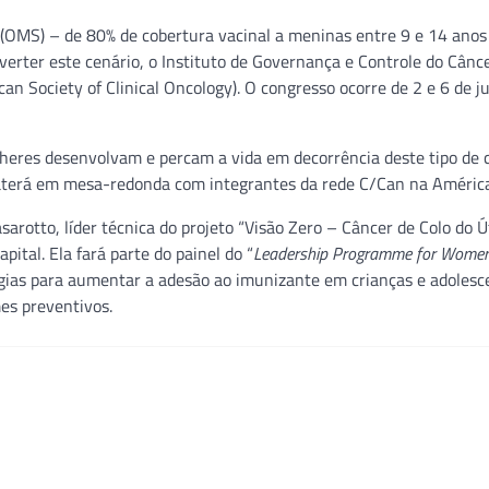
(OMS) – de 80% de cobertura vacinal a meninas entre 9 e 14 anos
erter este cenário, o Instituto de Governança e Controle do Cânce
n Society of Clinical Oncology). O congresso ocorre de 2 e 6 de 
heres desenvolvam e percam a vida em decorrência deste tipo de c
ebaterá em mesa-redonda com integrantes da rede C/Can na América
arotto, líder técnica do projeto “Visão Zero – Câncer de Colo do Ú
pital. Ela fará parte do painel do “
Leadership Programme for Women
tégias para aumentar a adesão ao imunizante em crianças e adolesc
es preventivos.