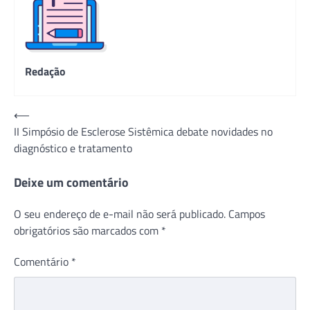
Redação
Navegação
⟵
II Simpósio de Esclerose Sistêmica debate novidades no
de
diagnóstico e tratamento
Post
Deixe um comentário
O seu endereço de e-mail não será publicado.
Campos
obrigatórios são marcados com
*
Comentário
*