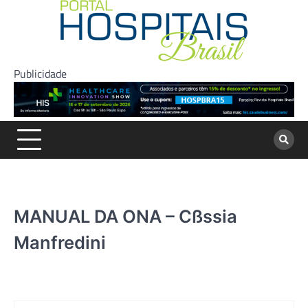
Skip
to
content
Publicidade
MANUAL DA ONA – Cßssia
Manfredini