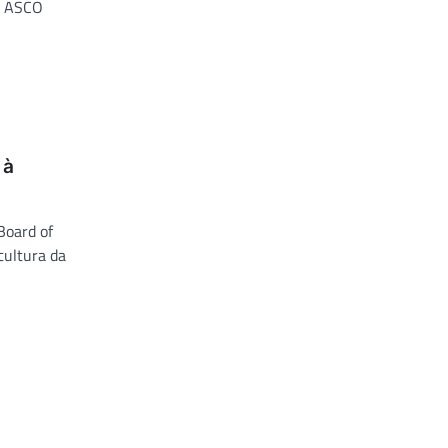
o ASCO
 à
Board of
cultura da