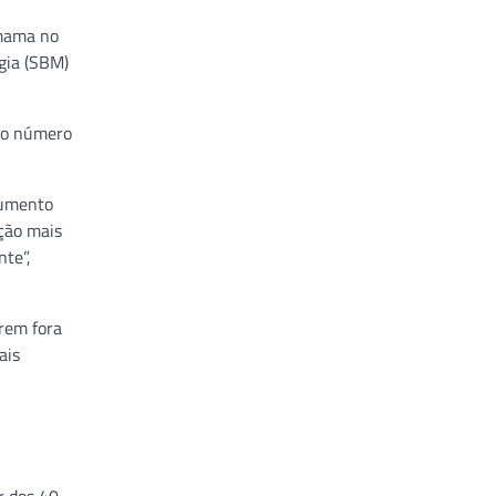
 mama no
gia (SBM)
 do número
aumento
ação mais
nte”,
arem fora
ais