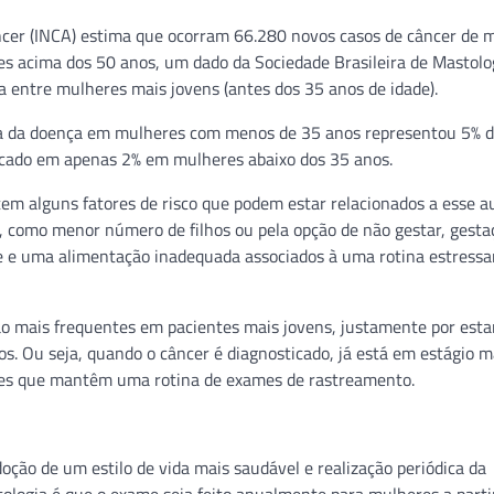
âncer (INCA) estima que ocorram 66.280 novos casos de câncer de
res acima dos 50 anos, um dado da Sociedade Brasileira de Mastolo
 entre mulheres mais jovens (antes dos 35 anos de idade).
ncia da doença em mulheres com menos de 35 anos representou 5%
ficado em apenas 2% em mulheres abaixo dos 35 anos.
tem alguns fatores de risco que podem estar relacionados a esse 
s, como menor número de filhos ou pela opção de não gestar, gest
de e uma alimentação inadequada associados à uma rotina estressa
são mais frequentes em pacientes mais jovens, justamente por est
s. Ou seja, quando o câncer é diagnosticado, já está em estágio m
res que mantêm uma rotina de exames de rastreamento.
ção de um estilo de vida mais saudável e realização periódica da