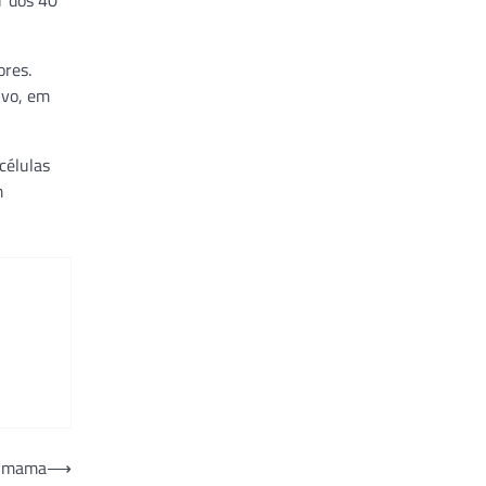
r dos 40
ores.
lvo, em
células
m
e mama
⟶