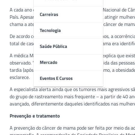
A cada ano do triênio 2020-2022, o Instituto Nacional de C
Carreiras
País. Apesar da maior probabilidade da doença atingir mulhe
chama a atenção: o aumento da incidência de câncer de mama
Tecnologia
De acordo com a entidade, nos últimos dois anos, a ocorrê
total de casos. Historicamente, o câncer de mama era identi
Saúde Pública
A médica Maria Cristina Figueroa Magalhães explica que exis
Mercado
observado. “Eles têm relação com o estilo de vida das pessoa
tardia (após os 30 anos de idade), o sedentarismo, a obesida
esclarece.
Eventos E Cursos
A especialista alerta ainda que os tumores mais agressivos 
do grupo de rastreamento mais frequente – a partir de 40 ano
avançado, diferentemente daqueles identificados nas mulhe
Prevenção e tratamento
A prevenção do câncer de mama pode ser feita por meio da ado