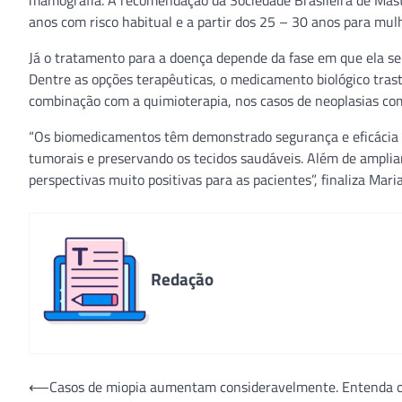
mamografia. A recomendação da Sociedade Brasileira de Mast
anos com risco habitual e a partir dos 25 – 30 anos para mulh
Já o tratamento para a doença depende da fase em que ela se e
Dentre as opções terapêuticas, o medicamento biológico tra
combinação com a quimioterapia, nos casos de neoplasias co
“Os biomedicamentos têm demonstrado segurança e eficácia n
tumorais e preservando os tecidos saudáveis. Além de amplia
perspectivas muito positivas para as pacientes”, finaliza Mar
Redação
Navegação
⟵
Casos de miopia aumentam consideravelmente. Entenda o