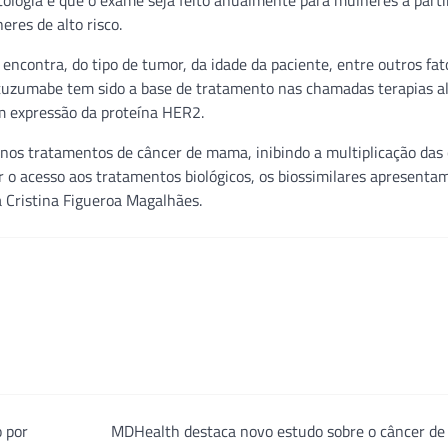
ologia é que o exame seja feito anualmente para mulheres a parti
eres de alto risco.
ncontra, do tipo de tumor, da idade da paciente, entre outros fat
stuzumabe tem sido a base de tratamento nas chamadas terapias a
m expressão da proteína HER2.
os tratamentos de câncer de mama, inibindo a multiplicação das 
r o acesso aos tratamentos biológicos, os biossimilares apresenta
ia Cristina Figueroa Magalhães.
 por
MDHealth destaca novo estudo sobre o câncer d