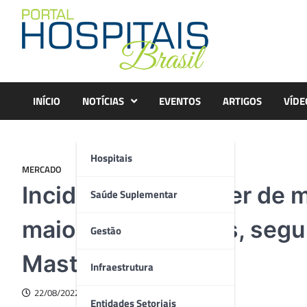
Skip
to
content
INÍCIO
NOTÍCIAS
EVENTOS
ARTIGOS
VÍDE
Hospitais
MERCADO
Incidência de câncer de 
Saúde Suplementar
maior em dois anos, segu
Gestão
Mastologia
Infraestrutura
22/08/2022
Entidades Setoriais