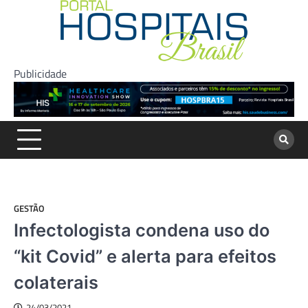
Skip
to
content
Publicidade
GESTÃO
Infectologista condena uso do
“kit Covid” e alerta para efeitos
colaterais
24/03/2021