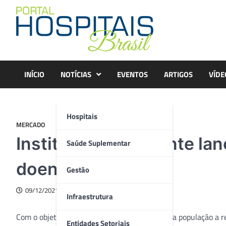
Skip
to
content
INÍCIO
NOTÍCIAS
EVENTOS
ARTIGOS
VÍDE
Hospitais
MERCADO
Instituto Jô Clemente lan
Saúde Suplementar
doenças raras
Gestão
09/12/2021
Infraestrutura
Com o objetivo de sensibilizar e conscientizar a população a
Entidades Setoriais