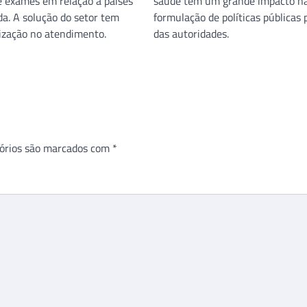
e exames em relação a países
saúde tem um grande impacto n
a. A solução do setor tem
formulação de políticas públicas 
lização no atendimento.
das autoridades.
órios são marcados com
*