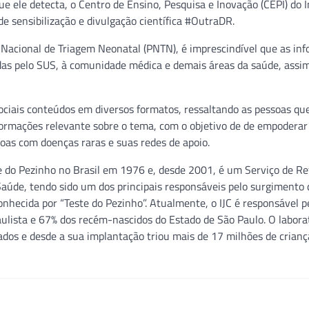
ue ele detecta, o Centro de Ensino, Pesquisa e Inovação (CEPI) do I
de sensibilização e divulgação científica #OutraDR.
 Nacional de Triagem Neonatal (PNTN), é imprescindível que as in
idas pelo SUS, à comunidade médica e demais áreas da saúde, assi
 sociais conteúdos em diversos formatos, ressaltando as pessoas q
formações relevante sobre o tema, com o objetivo de de empoderar
oas com doenças raras e suas redes de apoio.
te do Pezinho no Brasil em 1976 e, desde 2001, é um Serviço de Re
aúde, tendo sido um dos principais responsáveis pelo surgimento d
nhecida por “Teste do Pezinho”. Atualmente, o IJC é responsável p
aulista e 67% dos recém-nascidos do Estado de São Paulo. O labora
dos e desde a sua implantação triou mais de 17 milhões de crianç