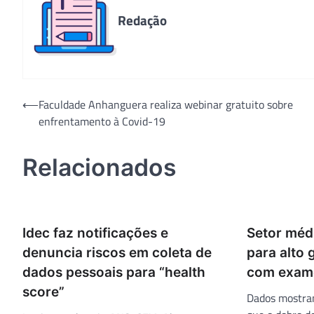
Redação
Navegação
⟵
Faculdade Anhanguera realiza webinar gratuito sobre
enfrentamento à Covid-19
de
Post
Relacionados
Idec faz notificações e
Setor méd
denuncia riscos em coleta de
para alto 
dados pessoais para “health
com exam
score”
Dados mostram