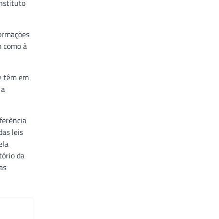
nstituto
formações
m como à
ue têm em
 a
ferência
as leis
ela
tório da
as