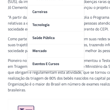
(SUS), da importância de sua realização e das doenças raras q
Jô Clemente (IJC), antiga Apae de São Paulo, lançou o projeto 
Carreiras
“A partir da sanção da Lei 14.154/21, que amplia o Programa
relativas a esse tema se estendam a todas as pessoas atend
Tecnologia
sociedade em geral”, comenta Edward Yang, gerente do CEPI.
Saúde Pública
Como parte do projeto, o IJC irá compartilhar em suas redes
suas trajetórias uma relação com doenças raras, trazendo in
sociedade para a construção de uma realidade melhor às pess
Mercado
Pioneiro no país, o Instituto Jô Clemente implementou o Tes
Eventos E Cursos
em Triagem Neonatal (SRTN) credenciado pelo Ministério da S
que obrigam e regulamentam esta atividade, que se tornou co
realização da triagem de 80% dos bebês nascidos na capital p
Organização é o maior do Brasil em número de exames realiza
brasileiras.