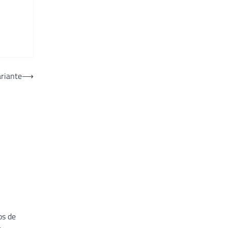
riante
⟶
os de