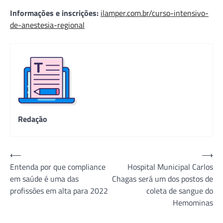
Informações e inscrições:
ilamper.com.br/curso-intensivo-
de-anestesia-regional
Redação
Navegação
⟵
⟶
Entenda por que compliance
Hospital Municipal Carlos
de
em saúde é uma das
Chagas será um dos postos de
Post
profissões em alta para 2022
coleta de sangue do
Hemominas