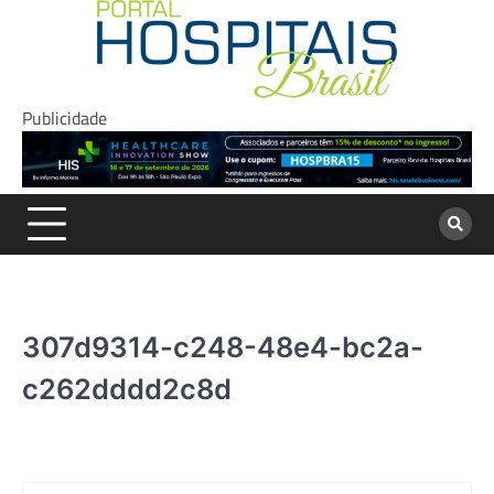
Skip
to
content
Publicidade
307d9314-c248-48e4-bc2a-
c262dddd2c8d