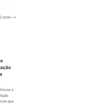
0 anos
⟶
be
tação
a
línicos e
ulação
nicos que