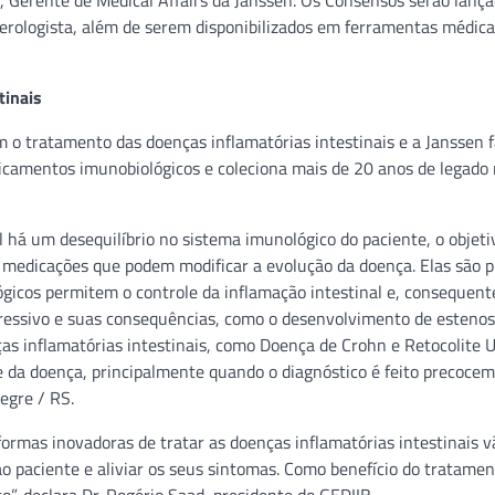
 Gerente de Medical Affairs da Janssen. Os Consensos serão lança
erologista, além de serem disponibilizados em ferramentas médica
tinais
 o tratamento das doenças inflamatórias intestinais e a Janssen f
icamentos imunobiológicos e coleciona mais de 20 anos de legado
há um desequilíbrio no sistema imunológico do paciente, o objeti
as medicações que podem modificar a evolução da doença. Elas são 
ológicos permitem o controle da inflamação intestinal e, consequen
ressivo e suas consequências, como o desenvolvimento de estenos
nças inflamatórias intestinais, como Doença de Crohn e Retocolite U
e da doença, principalmente quando o diagnóstico é feito precocem
legre / RS.
formas inovadoras de tratar as doenças inflamatórias intestinais v
o paciente e aliviar os seus sintomas. Como benefício do tratame