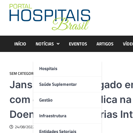
Skip
to
content
INÍCIO
NOTÍCIAS
EVENTOS
ARTIGOS
VÍDE
Hospitais
SEM CATEGORIA
Janssen reforça legado 
Saúde Suplementar
com educação médica na 
Gestão
Doenças Inflamatórias Int
Infraestrutura
24/08/2022
Entidades Setoriais