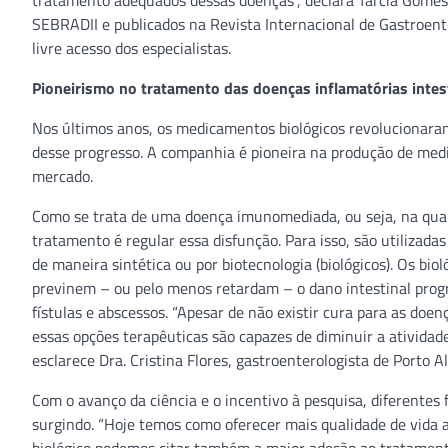
tratamento adequados dessas doenças”, declara Tarcia Gomes,
SEBRADII e publicados na Revista Internacional de Gastroent
livre acesso dos especialistas.
Pioneirismo no tratamento das doenças inflamatórias intes
Nos últimos anos, os medicamentos biológicos revolucionaram
desse progresso. A companhia é pioneira na produção de med
mercado.
Como se trata de uma doença imunomediada, ou seja, na qual 
tratamento é regular essa disfunção. Para isso, são utilizad
de maneira sintética ou por biotecnologia (biológicos). Os bi
previnem – ou pelo menos retardam – o dano intestinal prog
fístulas e abscessos. “Apesar de não existir cura para as doe
essas opções terapêuticas são capazes de diminuir a atividad
esclarece Dra. Cristina Flores, gastroenterologista de Porto A
Com o avanço da ciência e o incentivo à pesquisa, diferentes 
surgindo. “Hoje temos como oferecer mais qualidade de vida a