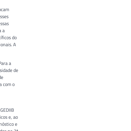
vocam
esses
essas
a a
íficos do
onais. A
Para a
rsidade de
de
ia com o
 GEDIIB
cos e, ao
nóstico e