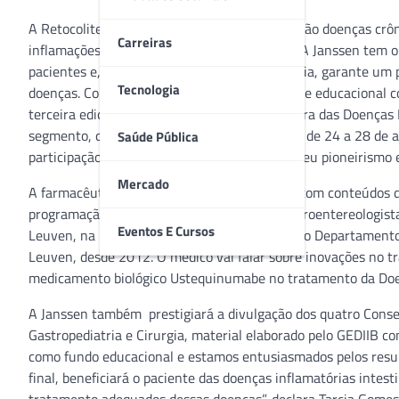
A Retocolite Ulcerativa e a Doença de Crohn são doenças cr
Carreiras
inflamações em diversas partes do intestino. A Janssen tem 
pacientes e, por meio da ciência e da tecnologia, garante u
Tecnologia
doenças. Com o foco em um trabalho próximo e educacional co
terceira edição da SEBRADII (Semana Brasileira das Doenças I
segmento, que acontecerá em Campinas (SP), de 24 a 28 de ag
Saúde Pública
participação da Janssen no evento reitera o seu pioneirismo 
Mercado
A farmacêutica marcará presença no evento com conteúdos dir
programação do evento, a Janssen traz o gastroentereologista 
Eventos E Cursos
Leuven, na Bélgica. Ele é membro da equipe do Departamento 
Leuven, desde 2012. O médico vai falar sobre inovações no tr
medicamento biológico Ustequinumabe no tratamento da Doe
A Janssen também prestigiará a divulgação dos quatro Consens
Gastropediatria e Cirurgia, material elaborado pelo GEDIIB 
como fundo educacional e estamos entusiasmados pelos result
final, beneficiará o paciente das doenças inflamatórias intesti