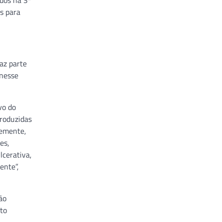
dos na 3ª
s para
az parte
 nesse
vo do
produzidas
temente,
es,
lcerativa,
ente”,
ão
nto