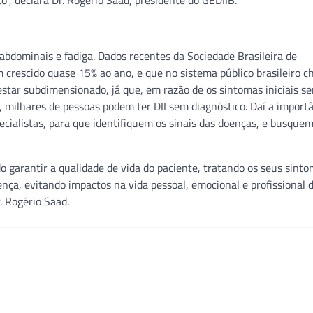
, declara Dr. Rogério Saad, presidente do GEDIIB.
 abdominais e fadiga. Dados recentes da Sociedade Brasileira de
 crescido quase 15% ao ano, e que no sistema público brasileiro c
estar subdimensionado, já que, em razão de os sintomas iniciais s
 milhares de pessoas podem ter DII sem diagnóstico. Daí a import
pecialistas, para que identifiquem os sinais das doenças, e busquem
do garantir a qualidade de vida do paciente, tratando os seus sint
ça, evitando impactos na vida pessoal, emocional e profissional 
. Rogério Saad.