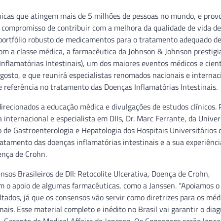
ônicas que atingem mais de 5 milhões de pessoas no mundo, e pro
o compromisso de contribuir com a melhora da qualidade de vida d
m portfólio robusto de medicamentos para o tratamento adequado d
m a classe médica, a farmacêutica da Johnson & Johnson prestigi
nflamatórias Intestinais), um dos maiores eventos médicos e cient
osto, e que reunirá especialistas renomados nacionais e internaci
e referência no tratamento das Doenças Inflamatórias Intestinais.
ecionados a educação médica e divulgações de estudos clínicos. 
internacional e especialista em DIIs, Dr. Marc Ferrante, da Unive
de Gastroenterologia e Hepatologia dos Hospitais Universitários 
atamento das doenças inflamatórias intestinais e a sua experiênc
nça de Crohn.
os Brasileiros de DII: Retocolite Ulcerativa, Doença de Crohn,
com o apoio de algumas farmacêuticas, como a Janssen. “Apoiamos o
ados, já que os consensos vão servir como diretrizes para os médi
nais. Esse material completo e inédito no Brasil vai garantir o diag