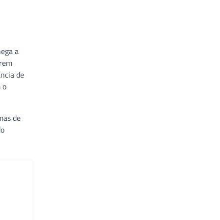
hega a
erem
ância de
 o
omas de
do