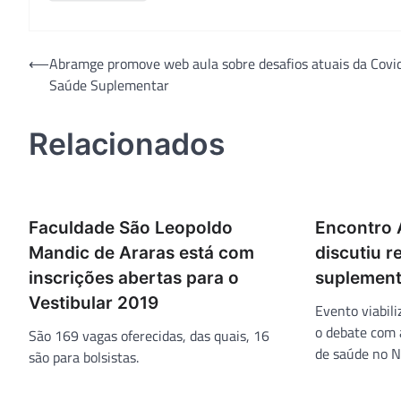
Navegação
⟵
Abramge promove web aula sobre desafios atuais da Covi
Saúde Suplementar
de
Post
Relacionados
Faculdade São Leopoldo
Encontro 
Mandic de Araras está com
discutiu 
inscrições abertas para o
suplement
Vestibular 2019
Evento viabili
o debate com 
São 169 vagas oferecidas, das quais, 16
de saúde no N
são para bolsistas.