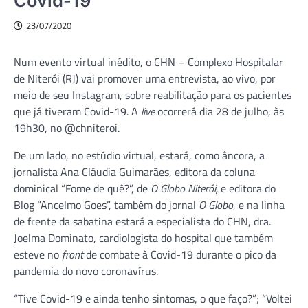
Covid-19
23/07/2020
Num evento virtual inédito, o CHN – Complexo Hospitalar
de Niterói (RJ) vai promover uma entrevista, ao vivo, por
meio de seu Instagram, sobre reabilitação para os pacientes
que já tiveram Covid-19. A
live
ocorrerá dia 28 de julho, às
19h30, no @chniteroi.
De um lado, no estúdio virtual, estará, como âncora, a
jornalista Ana Cláudia Guimarães, editora da coluna
dominical “Fome de quê?”, de
O Globo Niterói,
e editora do
Blog “Ancelmo Goes”, também do jornal
O Globo
, e na linha
de frente da sabatina estará a especialista do CHN, dra.
Joelma Dominato, cardiologista do hospital que também
esteve no
front
de combate à Covid-19 durante o pico da
pandemia do novo coronavírus.
“Tive Covid-19 e ainda tenho sintomas, o que faço?”; “Voltei