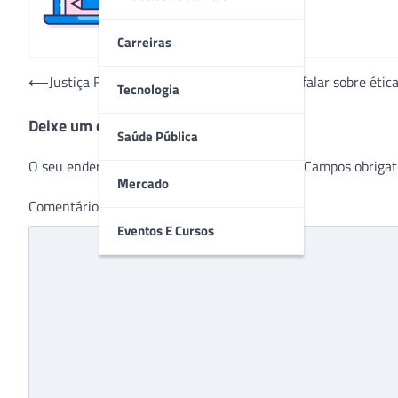
Carreiras
Navegação
⟵
Justiça Federal do Paraná recebe IES para falar sobre étic
Tecnologia
de
Deixe um comentário
Post
Saúde Pública
O seu endereço de e-mail não será publicado.
Campos obrigat
Mercado
Comentário
*
Eventos E Cursos