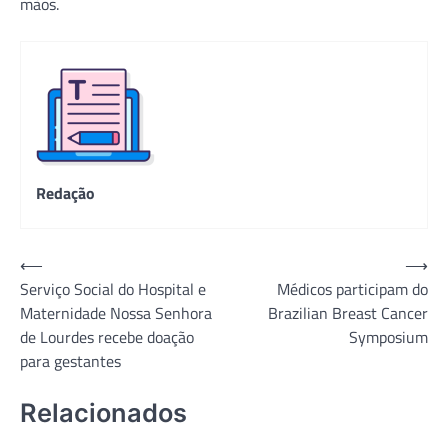
mãos.
Redação
Navegação
⟵
⟶
Serviço Social do Hospital e
Médicos participam do
de
Maternidade Nossa Senhora
Brazilian Breast Cancer
Post
de Lourdes recebe doação
Symposium
para gestantes
Relacionados