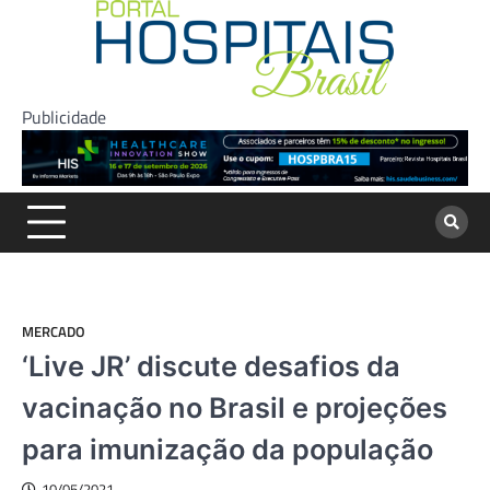
Skip
to
content
Publicidade
MERCADO
‘Live JR’ discute desafios da
vacinação no Brasil e projeções
para imunização da população
10/05/2021