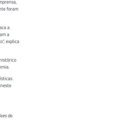
imprensa,
ente foram
aca a
ram a
”, explica
histórico
emia.
ísticas
 neste
lives
de