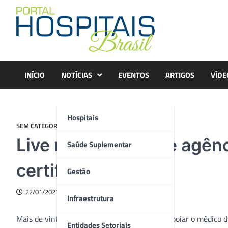
Skip
to
content
INÍCIO
NOTÍCIAS
EVENTOS
ARTIGOS
VÍDE
Hospitais
SEM CATEGORIA
Live reúne CEOs de agên
Saúde Suplementar
certificadas
Gestão
22/01/2021
Infraestrutura
Mais de vinte
lives
realizadas em 2020 para apoiar o médico d
Entidades Setoriais