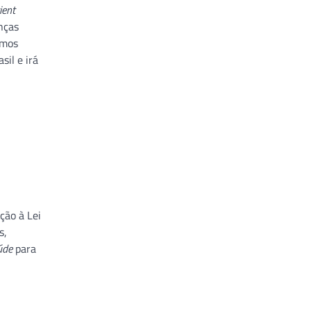
ient
nças
rmos
il e irá
ção à Lei
s,
aúde
para