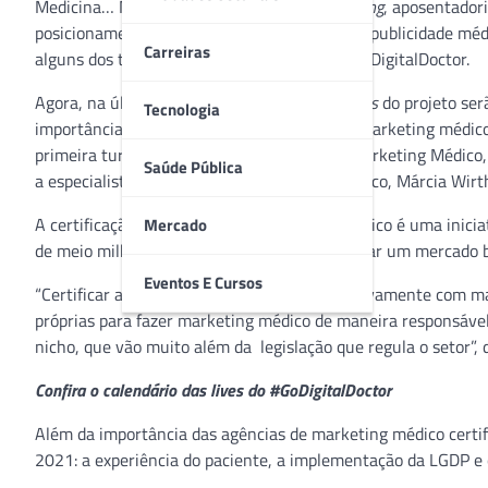
Medicina… Marketing médico,
personal branding
, aposentador
posicionamento nas redes sociais, normas da publicidade méd
Carreiras
alguns dos temas de destaque do Projeto #GoDigitalDoctor.
Agora, na última de semana de janeiro, as
lives
do projeto ser
Tecnologia
importância do surgimento das agências de marketing médico c
primeira turma da Certificação Agência de Marketing Médico, p
Saúde Pública
a especialista em Branding e Marketing Médico, Márcia Wirt
A certificação das agências de marketing médico é uma inici
Mercado
de meio milhão de médicos, pois visa aprimorar um mercado 
Eventos E Cursos
“Certificar as agências que trabalham exclusivamente com ma
próprias para fazer marketing médico de maneira responsáve
nicho, que vão muito além da legislação que regula o setor”, 
Confira o calendário das lives do #GoDigitalDoctor
Além da importância das agências de marketing médico certif
2021: a experiência do paciente, a implementação da LGDP e 