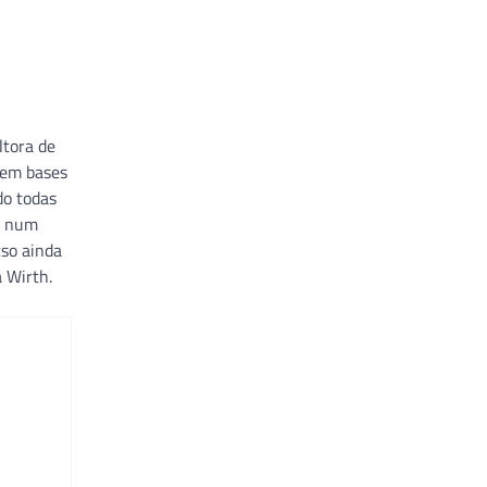
ltora de
 em bases
do todas
r num
cso ainda
a Wirth.