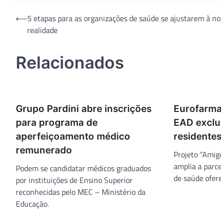
Navegação
⟵
5 etapas para as organizações de saúde se ajustarem à n
realidade
de
Post
Relacionados
Grupo Pardini abre inscrições
Eurofarma
para programa de
EAD exclu
aperfeiçoamento médico
residente
remunerado
Projeto “Amig
amplia a parce
Podem se candidatar médicos graduados
de saúde ofer
por instituições de Ensino Superior
reconhecidas pelo MEC – Ministério da
Educação.