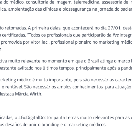
ia do médico, consultoria de imagem, telemedicina, assessoria de 
ica, ambientação das clínicas e biossegurança na jornada do paci
ão retomadas. A primeira delas, que acontecerá no dia 27/01, dest
ertificadas. “Todos os profissionais que participarão da
live
integ
romovida por Vitor Jaci, profissional pioneiro no marketing médico
h.
ativa muito relevante no momento em que o Brasil atinge o marco 
bastante aviltado nos últimos tempos, principalmente após a pand
rketing médico é muito importante, pois são necessárias caracter
l e rentável. São necessários amplos conhecimentos para atuação
destaca Márcia Wirth.
icadas, o #GoDigitalDoctor pauta temas muito relevantes para as
os desafios de unir o branding e o marketing médicos.