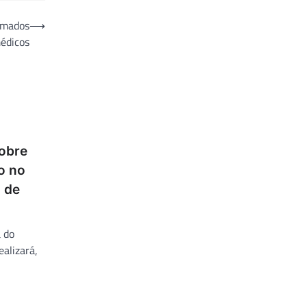
tomados
⟶
édicos
sobre
o no
 de
 do
ealizará,