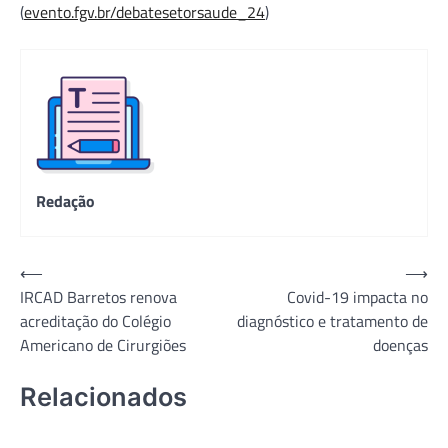
(
evento.fgv.br/debatesetorsaude_24
)
Redação
Navegação
⟵
⟶
IRCAD Barretos renova
Covid-19 impacta no
de
acreditação do Colégio
diagnóstico e tratamento de
Post
Americano de Cirurgiões
doenças
Relacionados