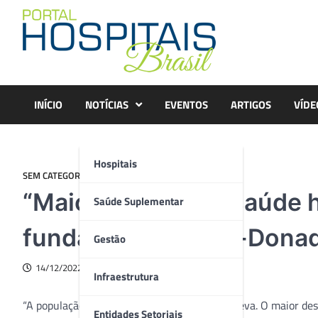
Skip
to
content
INÍCIO
NOTÍCIAS
EVENTOS
ARTIGOS
VÍDE
Hospitais
SEM CATEGORIA
“Maior desafio da saúde h
Saúde Suplementar
fundadora da Prati-Donad
Gestão
14/12/2022
Infraestrutura
“A população está ficando cada vez mais longeva. O maior de
Entidades Setoriais