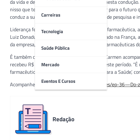
da vida e desenvolver produtos que auxiliem nesta condução.
nisso que temos que pensar”. É com este olhar para o futuro
Carreiras
conduz a sua trajetória no setor e os projetos de pesquisa e 
Liderança feminina emblemática na indústria farmacêutica, a 
Tecnologia
Luiz Donaduzzi: a primeira farmácia, o doutorado na França,
da empresa, que se tornou uma das maiores farmacêuticas do
Saúde Pública
É também com os olhos no futuro que a Dra. Carmen acompanha
recebeu R$ 255 milhões em investimentos neste período. “É u
Mercado
farmacêutica ao podcast ‘Oxigenando Ideias para a Saúde’, 
Eventos E Cursos
Acompanhe:
anchor.fm/epharma-pbm/episodes/ep-36—Do-ze
Redação