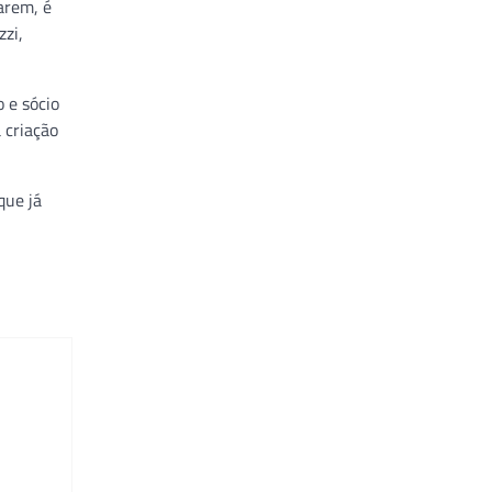
arem, é
zi,
 e sócio
 criação
que já