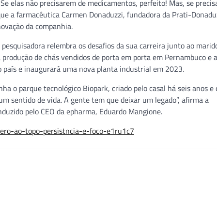
 Se elas não precisarem de medicamentos, perfeito! Mas, se precis
 que a farmacêutica Carmen Donaduzzi, fundadora da Prati-Donaduz
inovação da companhia.
pesquisadora relembra os desafios da sua carreira junto ao marido
 a produção de chás vendidos de porta em porta em Pernambuco e a
 país e inaugurará uma nova planta industrial em 2023.
 o parque tecnológico Biopark, criado pelo casal há seis anos e 
m sentido de vida. A gente tem que deixar um legado”, afirma a
conduzido pelo CEO da epharma, Eduardo Mangione.
ro-ao-topo-persistncia-e-foco-e1ru1c7