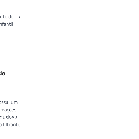
ento do
⟶
nfantil
de
possui um
ormações
clusive a
 filtrante