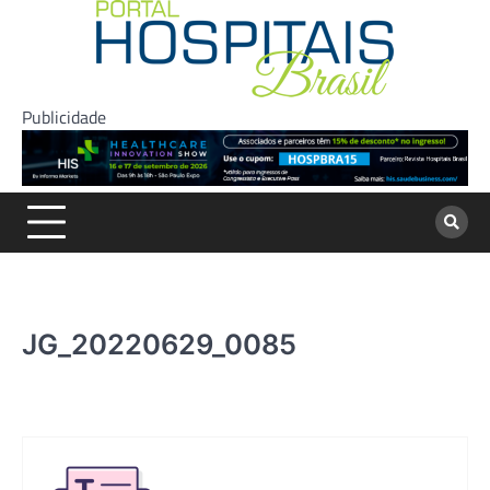
Skip
to
content
Publicidade
JG_20220629_0085