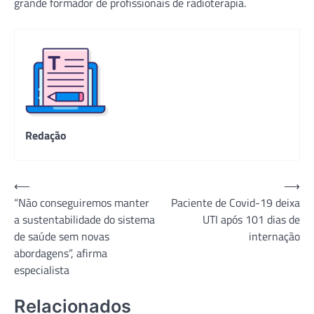
grande formador de profissionais de radioterapia.
Redação
Navegação
⟵
⟶
“Não conseguiremos manter
Paciente de Covid-19 deixa
de
a sustentabilidade do sistema
UTI após 101 dias de
Post
de saúde sem novas
internação
abordagens”, afirma
especialista
Relacionados