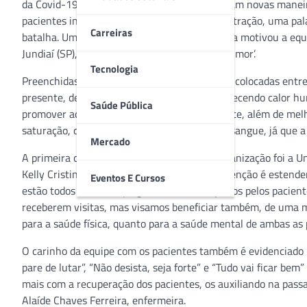
da Covid-19. Todos os dias, os heróis encontram novas manei
pacientes internados um momento de descontração, uma palav
Carreiras
batalha. Uma iniciativa implantada em Brasília motivou a eq
Jundiaí (SP), a iniciar o projeto ‘Mãozinha do Amor’.
Tecnologia
Preenchidas com água morna, duas luvas são colocadas entre
presente, de mãos dadas com o enfermo, oferecendo calor h
Saúde Pública
promover acolhimento e segurança ao paciente, além de mel
saturação, que indica o índice de oxigênio do sangue, já que a
Mercado
A primeira clínica a receber o projeto de humanização foi a 
Kelly Cristina Vicente Alves, explica que a intenção é estend
Eventos E Cursos
estão todos muito empolgados. Nós começamos pelos paciente
receberem visitas, mas visamos beneficiar também, de uma m
para a saúde física, quanto para a saúde mental de ambas as p
O carinho da equipe com os pacientes também é evidenciado po
pare de lutar”, “Não desista, seja forte” e “Tudo vai ficar b
mais com a recuperação dos pacientes, os auxiliando na passa
Alaíde Chaves Ferreira, enfermeira.