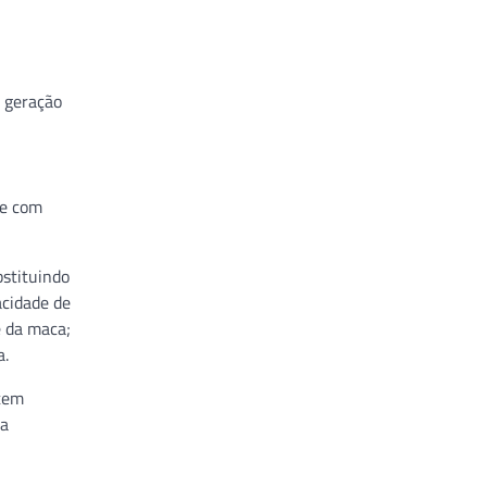
 geração
te com
bstituindo
acidade de
e da maca;
a.
 tem
sa