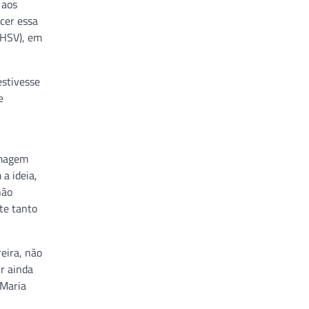
 aos
cer essa
(HSV), em
estivesse
e
rmagem
a ideia,
não
te tanto
eira, não
ir ainda
 Maria