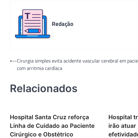
Redação
Navegação
⟵
Cirurgia simples evita acidente vascular cerebral em paci
com arritmia cardíaca
de
Post
Relacionados
Hospital Santa Cruz reforça
Hospital t
Linha de Cuidado ao Paciente
irão atuar
Cirúrgico e Obstétrico
efetividad