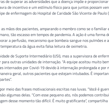
ras de superar as adversidades que a doença impõe e proporcionar
ra de incentivo e um estímulo físico para que juntos possam ven
uipe de enfermagem do Hospital de Caridade São Vicente de Paulo 
 as mãos dos pacientes, amparando o membro como se o familiar 
umano, tão escasso em tempos de pandemia. A ação é uma forma d
horar a perfusão, mecanismo que bombeia sangue nos pulmões e a
 temperatura da água evita falsa leitura de oximetria.
Unidade de Suporte Intermediário (USI), mas a supervisora de enfe
er para outras unidades de internação. “A equipe aceitou muito bem 
s internados por Covid-19 devido à internação prolongada e por 
aneira geral, outros pacientes que estejam intubados. É importan
artes”.
r meio das frases motivacionais escritas nas luvas. “Você é guerr
em” são algumas delas. “Com esse pequeno ato, nós podemos contribu
gem desse momento tão difícil. É muito gratificante”, compartilha