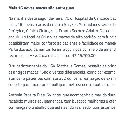
Mais 16 novas macas são entregues
Na manhã desta segunda-feira (7), o Hospital de Caridade Sã
mais 16 novas macas da marca Stryker. As unidades serão de
Cirúrgico, Clínica Cirúrgica e Pronto Socorro Adulto. Desde o
adquiriu o total de 81 novas macas de alto padrão, com funci
possibilitam maior conforto ao paciente e facilidade de manejo
Parte dos equipamentos foram adquiridos por meio de emenda
recursos do HSV. Cada maca custou R$ 15.700,00.
O superintendente do HSV, Matheus Gomes, ressalta as princi
as antigas macas. “São diversos diferenciais, como por exemp
atender a pacientes com até 250 quilos; a realização de exa
suporte para monitores multiparâmetros; dentre outras que e
Antonia Pereira Dias, 54 anos, que acompanha o marido duran
recebido muitos equipamentos, tem buscado melhorias e ofer
confiança no trabalho que está sendo realizado, pois estamo