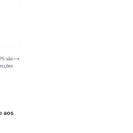
PPS são
⟶
fecções
o aos