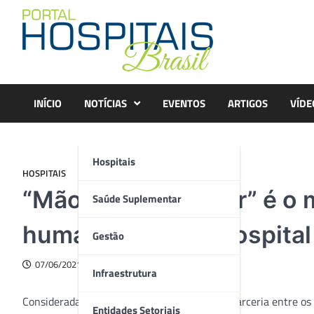
Skip
to
content
INÍCIO
NOTÍCIAS
EVENTOS
ARTIGOS
VÍDE
Hospitais
HOSPITAIS
“Mãozinha do Amor” é o m
Saúde Suplementar
humanização do Hospital
Gestão
07/06/2021
Infraestrutura
Considerada uma rede de apoio, a união e a parceria entre os
Entidades Setoriais