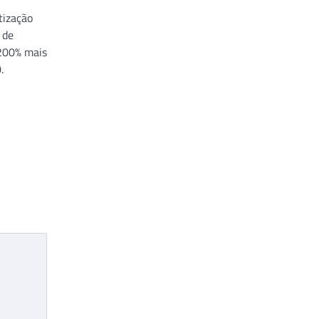
tização
 de
 200% mais
.