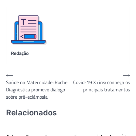
Redação
Navegação
⟵
⟶
Saúde na Maternidade: Roche
Covid-19 X rins: conheça os
de
Diagnóstica promove diálogo
principais tratamentos
Post
sobre pré-eclâmpsia
Relacionados