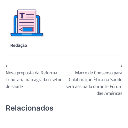
Redação
Navegação
⟵
⟶
Nova proposta da Reforma
Marco de Consenso para
de
Tributária não agrada o setor
Colaboração Ética na Saúde
Post
de saúde
será assinado durante Fórum
das Américas
Relacionados