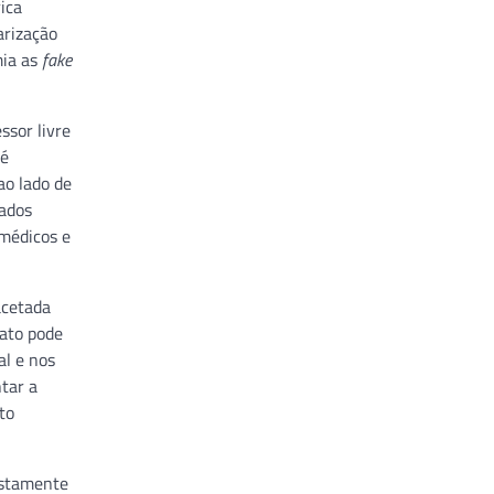
ica
arização
mia as
fake
ssor livre
 é
ao lado de
sados
médicos e
acetada
fato pode
al e nos
tar a
to
ustamente