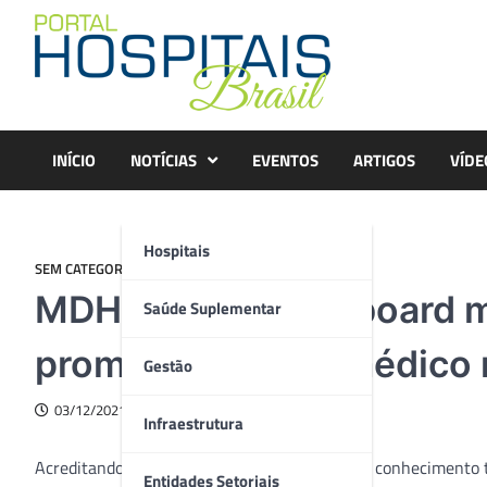
Skip
to
content
INÍCIO
NOTÍCIAS
EVENTOS
ARTIGOS
VÍDE
Hospitais
SEM CATEGORIA
MDHealth reforça board m
Saúde Suplementar
promover ensino médico 
Gestão
03/12/2021
Infraestrutura
Acreditando no poder de transformação que o conhecimento tr
Entidades Setoriais