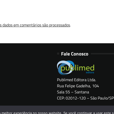
s dados em comentários são processados
.
Fale Conosco
Publimed Editora Ltda.
Rua Felipe Gadelha, 104
Sala 55 – Santana
CEP: 02012-120 – São Paulo/SP
Copyright © 2026
HOSPITAIS BRASIL
a melhor experiência no nosso website. Se você continuar a usar este s