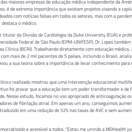
a das maiores empresas de educação médica independente da Amér
so, é de extrema importância que existam projetos visando a capil
eados com notícias falsas em todos os setores, mas com a pande
 destaca o médico.
 titular da Divisão de Cardiologia da Duke University (EUA) e profe
iversidade Federal de São Paulo (EPM-UNIFESP), Dr. Lopes também
uisa Clínica (BCRI). Trabalhando diretamente com educação médica, 
om mais de 2 mil pacientes de 5 países, incluindo o Brasil, anali
ou a sua teoria sobre a importância de levar conhecimento para 
clínico realizado mostrou que uma intervenção educacional multif
etivo foi provar que a educação tem um poder transformador e de 
úde. Nesse estudo, focamos no uso apropriado de anticoagulação or
tadores de fibrilação atrial. Em apenas um ano, conseguimos aumen
oi traduzido em uma redução de 52% nas taxas de AVC e sem aumen
mocratizado e acessível a todos. “Estou me unindo a MDHealth j