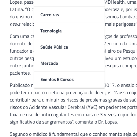
Lopes, passou a integrar o Comitê Técnico da MDHealth, um
Latina. “O conhecimento é uma ferramenta poderosa e, por is
Carreiras
do ensino médico independente. Todos os dias somos bombard
news
relacionadas à saúde se tornaram ainda mais perigosas”,
Tecnologia
Com uma carreira de sucesso que inclui os cargos de professor
docente de Cardiologia da Escola Paulista de Medicina da Un
Saúde Pública
fundador e diretor-executivo do Instituto Brasileiro de Pesq
outros pesquisadores, o cardiologista desenvolveu um estudo c
Mercado
entre junho de 2014 e novembro de 2016. A pesquisa comprov
pacientes.
Eventos E Cursos
Publicado na revista científica
The Lancet,
em 2017, o ensaio 
pode ter impacto direto na prevenção de doenças. “Nosso obj
contribuir para diminuir os riscos de problemas graves de sa
riscos do Acidente Vascular Cerebral (AVC) em pacientes por
taxa de uso de anticoagulantes em mais de 3 vezes, o que f
significativo de sangramentos”, comenta o Dr. Lopes.
Segundo o médico é fundamental que o conhecimento seja de