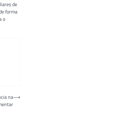
liares de
de forma
a o
ncia na
⟶
mentar