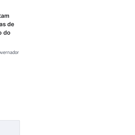
ntam
cas de
o do
overnador