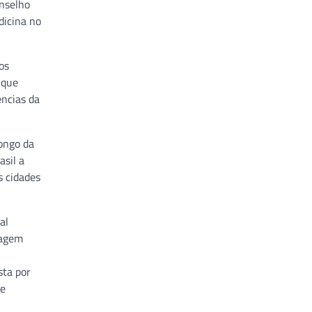
onselho
dicina no
os
 que
ências da
ongo da
asil a
s cidades
al
zagem
sta por
de