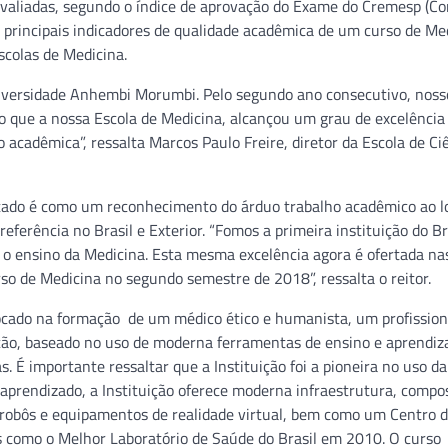
m avaliadas, segundo o índice de aprovação do Exame do Cremesp (C
principais indicadores de qualidade acadêmica de um curso de Me
scolas de Medicina.
niversidade Anhembi Morumbi. Pelo segundo ano consecutivo, noss
que a nossa Escola de Medicina, alcançou um grau de excelência
cadêmica”, ressalta Marcos Paulo Freire, diretor da Escola de Ci
ltado é como um reconhecimento do árduo trabalho acadêmico ao l
eferência no Brasil e Exterior. “Fomos a primeira instituição do Br
 o ensino da Medicina. Esta mesma excelência agora é ofertada na
so de Medicina no segundo semestre de 2018”, ressalta o reitor.
cado na formação de um médico ético e humanista, um profission
ação, baseado no uso de moderna ferramentas de ensino e aprendi
. É importante ressaltar que a Instituição foi a pioneira no uso da
 aprendizado, a Instituição oferece moderna infraestrutura, compo
, robôs e equipamentos de realidade virtual, bem como um Centro 
 como o Melhor Laboratório de Saúde do Brasil em 2010. O curso