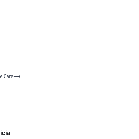
me Care
⟶
icia