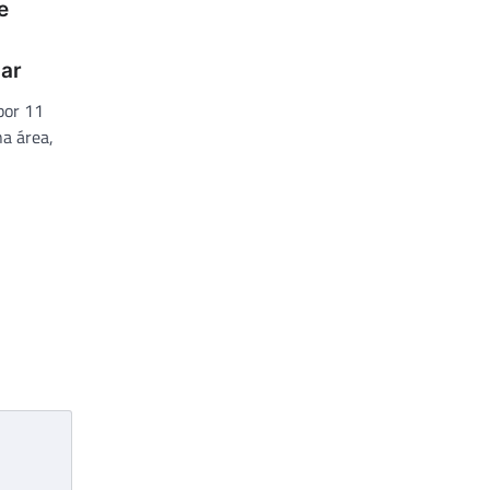
e
ar
por 11
na área,