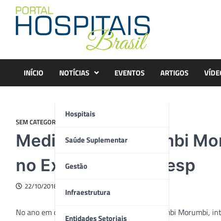
Skip
to
content
INÍCIO
NOTÍCIAS
EVENTOS
ARTIGOS
VÍDE
Hospitais
SEM CATEGORIA
Medicina da Anhembi Mor
Saúde Suplementar
no Exame do Cremesp
Gestão
22/10/2018
Infraestrutura
No ano em que o curso de Medicina da Anhembi Morumbi, inte
Entidades Setoriais