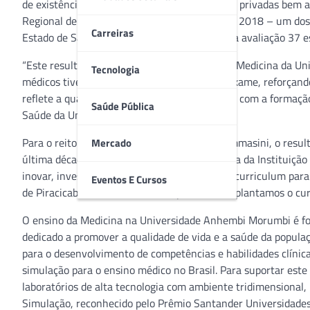
de existência, a Instituição figura entre as IES privadas be
Regional de Medicina do Estado de São Paulo) 2018 – um dos 
Carreiras
Estado de São Paulo. Este ano participaram da avaliação 37 e
“Este resultado é um orgulho para o curso de Medicina da U
Tecnologia
médicos tiveram um ótimo desempenho no Exame, reforçando 
reflete a qualidade e nosso comprometimento com a formação a
Saúde Pública
Saúde da Universidade Anhembi Morumbi.
Para o reitor da Anhembi Morumbi, Paolo Tommasini, o resu
Mercado
última década, que tornou o curso de Medicina da Instituição r
inovar, investindo na simulação integrada ao curriculum para
Eventos E Cursos
de Piracicaba e São José dos Campos, onde implantamos o cur
O ensino da Medicina na Universidade Anhembi Morumbi é fo
dedicado a promover a qualidade de vida e a saúde da popul
para o desenvolvimento de competências e habilidades clínicas
simulação para o ensino médico no Brasil. Para suportar este
laboratórios de alta tecnologia com ambiente tridimensional
Simulação, reconhecido pelo Prêmio Santander Universidades