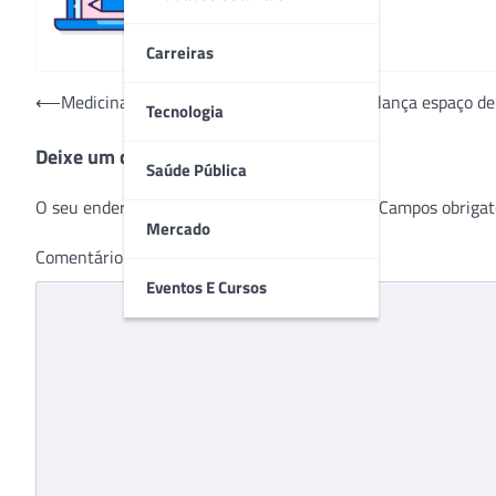
Carreiras
Navegação
⟵
Medicina do futuro: Hospital Mãe de Deus lança espaço d
Tecnologia
de
Deixe um comentário
Post
Saúde Pública
O seu endereço de e-mail não será publicado.
Campos obrigat
Mercado
Comentário
*
Eventos E Cursos