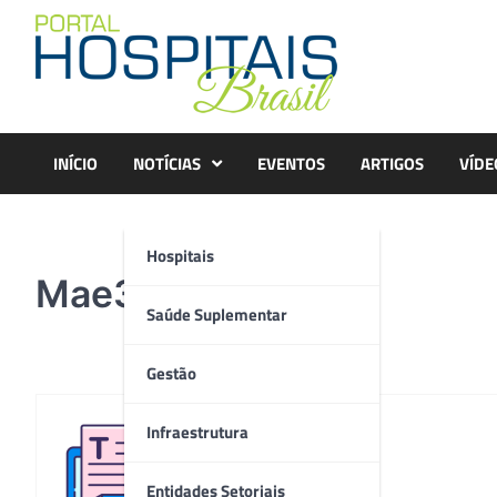
Skip
to
content
INÍCIO
NOTÍCIAS
EVENTOS
ARTIGOS
VÍDE
Hospitais
Mae360-8
Saúde Suplementar
Gestão
Infraestrutura
Redação
Entidades Setoriais