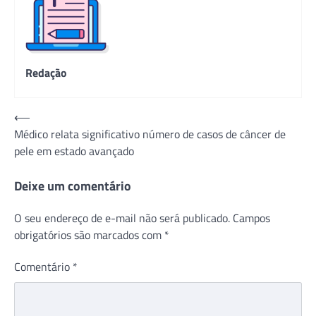
Redação
Navegação
⟵
Médico relata significativo número de casos de câncer de
de
pele em estado avançado
Post
Deixe um comentário
O seu endereço de e-mail não será publicado.
Campos
obrigatórios são marcados com
*
Comentário
*