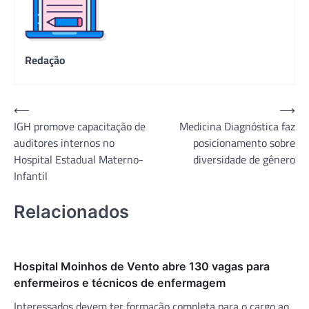
Redação
Navegação
⟵
⟶
IGH promove capacitação de
Medicina Diagnóstica faz
de
auditores internos no
posicionamento sobre
Post
Hospital Estadual Materno-
diversidade de gênero
Infantil
Relacionados
Hospital Moinhos de Vento abre 130 vagas para
enfermeiros e técnicos de enfermagem
Interessados devem ter formação completa para o cargo ao