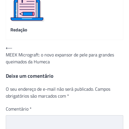
Redação
Navegação
⟵
MEEK Micrograft: o novo expansor de pele para grandes
de
queimados da Humeca
Post
Deixe um comentário
O seu endereço de e-mail não será publicado.
Campos
obrigatórios são marcados com
*
Comentário
*