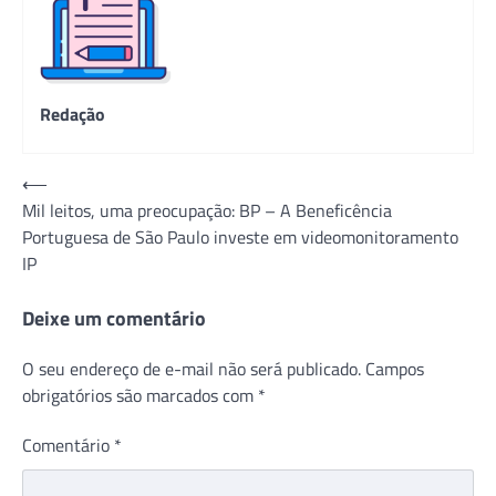
Redação
Navegação
⟵
Mil leitos, uma preocupação: BP – A Beneficência
de
Portuguesa de São Paulo investe em videomonitoramento
Post
IP
Deixe um comentário
O seu endereço de e-mail não será publicado.
Campos
obrigatórios são marcados com
*
Comentário
*