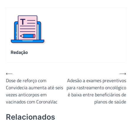
Redação
Navegação
⟵
⟶
Dose de reforço com
Adesão a exames preventivos
de
Convidecia aumenta até seis
para rastreamento oncológico
Post
vezes anticorpos em
é baixa entre beneficiários de
vacinados com CoronaVac
planos de saúde
Relacionados