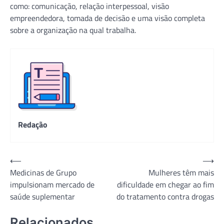
como: comunicação, relação interpessoal, visão
empreendedora, tomada de decisão e uma visão completa
sobre a organização na qual trabalha.
Redação
Navegação
⟵
⟶
Medicinas de Grupo
Mulheres têm mais
de
impulsionam mercado de
dificuldade em chegar ao fim
Post
saúde suplementar
do tratamento contra drogas
Relacionados