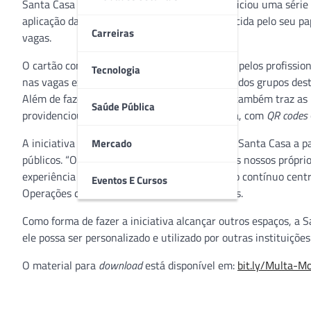
Santa Casa de Misericórdia de Porto Alegre iniciou uma série 
aplicação da “Multa Moral”, iniciativa reconhecida pelo seu 
Carreiras
vagas.
O cartão com a “multa” passou a ser colocado pelos profissio
Tecnologia
nas vagas exclusivas: seja por não fazer parte dos grupos desti
Além de fazer refletir sobre a atitude, a peça também traz a
Saúde Pública
providenciou sua credencial junto a prefeitura, com
QR codes
A iniciativa é um compromisso assumido pela Santa Casa a pa
Mercado
públicos. “Ouvir as necessidades trazidas pelos nossos própr
experiência dentro da instituição, um trabalho contínuo centr
Eventos E Cursos
Operações da Santa Casa, Gisele Nader Bastos.
Como forma de fazer a iniciativa alcançar outros espaços, a
ele possa ser personalizado e utilizado por outras instituiçõe
O material para
download
está disponível em:
bit.ly/Multa-Mo