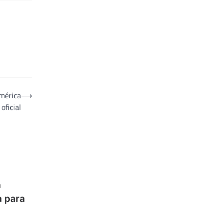
mérica
⟶
oficial
a
a para