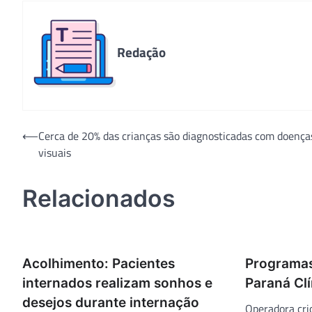
Redação
Navegação
⟵
Cerca de 20% das crianças são diagnosticadas com doença
visuais
de
Post
Relacionados
Acolhimento: Pacientes
Programas
internados realizam sonhos e
Paraná Cl
desejos durante internação
Operadora cri