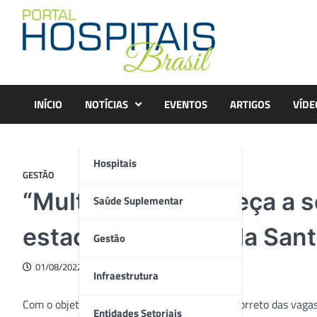
Skip
to
content
INÍCIO
NOTÍCIAS
EVENTOS
ARTIGOS
VÍDE
Hospitais
GESTÃO
“Multa Moral” começa a s
Saúde Suplementar
estacionamentos da Sant
Gestão
01/08/2022
Infraestrutura
Com o objetivo de conscientizar sobre o uso correto das vaga
Entidades Setoriais