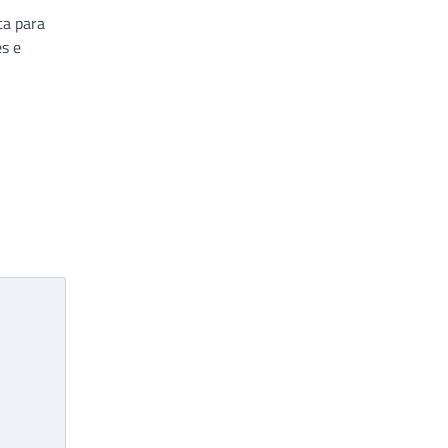
ta para
s e