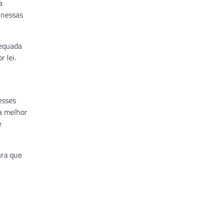
a
 nessas
dequada
r lei.
esses
 a melhor
e
ara que