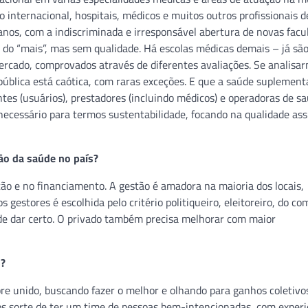
 internacional, hospitais, médicos e muitos outros profissionais d
os, com a indiscriminada e irresponsável abertura de novas facu
 do “mais”, mas sem qualidade. Há escolas médicas demais – já sã
ercado, comprovados através de diferentes avaliações. Se analisa
ública está caótica, com raras exceções. E que a saúde suplement
ntes (usuários), prestadores (incluindo médicos) e operadoras de s
necessário para termos sustentabilidade, focando na qualidade ass
ão da saúde no país?
ão e no financiamento. A gestão é amadora na maioria dos locais,
 gestores é escolhida pelo critério politiqueiro, eleitoreiro, do co
ode dar certo. O privado também precisa melhorar com maior
B?
re unido, buscando fazer o melhor e olhando para ganhos coletivo
emos sorte de ter um time de pessoas bem-intencionadas, com experi