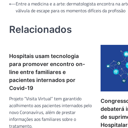
Navegação
⟵
Entre a medicina e a arte: dermatologista encontra na art
válvula de escape para os momentos difíceis da profissão
de
Post
Relacionados
Hospitais usam tecnologia
para promover encontro on-
line entre familiares e
pacientes internados por
Covid-19
Projeto “Visita Virtual” tem garantido
Congresso
acolhimento aos pacientes internados pelo
debaterá 
novo Coronavírus, além de prestar
de suprim
informações aos familiares sobre o
Hospitala
tratamento.