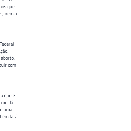
mos que
os, nem a
Federal
ação,
 aborto,
ibuir com
 o que é
á me dá
ndo uma
mbém fará