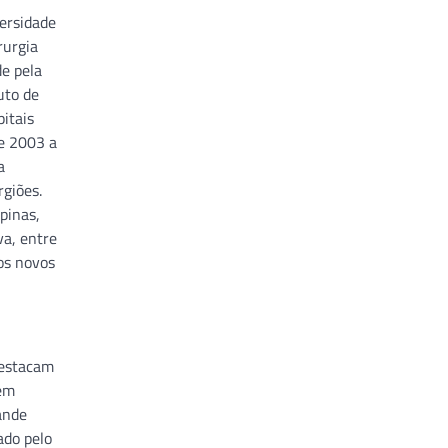
versidade
rurgia
de pela
uto de
itais
de 2003 a
a
rgiões.
pinas,
va, entre
os novos
destacam
sem
ande
ado pelo