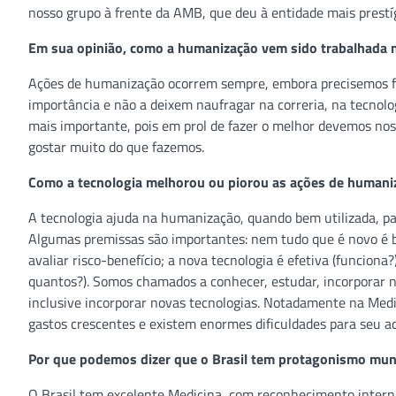
nosso grupo à frente da AMB, que deu à entidade mais prestígio
Em sua opinião, como a humanização vem sido trabalhada no
Ações de humanização ocorrem sempre, embora precisemos fa
importância e não a deixem naufragar na correria, na tecnol
mais importante, pois em prol de fazer o melhor devemos nos
gostar muito do que fazemos.
Como a tecnologia melhorou ou piorou as ações de humani
A tecnologia ajuda na humanização, quando bem utilizada, p
Algumas premissas são importantes: nem tudo que é novo é 
avaliar risco-benefício; a nova tecnologia é efetiva (funciona?
quantos?). Somos chamados a conhecer, estudar, incorporar n
inclusive incorporar novas tecnologias. Notadamente na Medic
gastos crescentes e existem enormes dificuldades para seu 
Por que podemos dizer que o Brasil tem protagonismo mun
O Brasil tem excelente Medicina, com reconhecimento intern