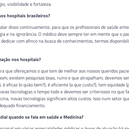
, visibilidade e fortaleza.
s hospitais brasileiros?
lar disso continuamente, para que os profissionais de saúde ent
ogia e na ignorância. O médico deve sempre ter em mente que o pac
 dedicar com afinco na busca de conhecimentos, termos disponibil
zação nos hospitais?
ara que ofereçamos o que tem de melhor aos nossos queridos pacie
bom; existem pesquisas boas, ruins e que atrapalham; devemos s
), é eficaz (o quão bem?), é eficiente (a que custo?), tem equidade (
ovas tecnologias o tempo todo e devemos ser criteriosos no que f
ina, novas tecnologias significam altos custos. Isso num setor qu
adequado financiamento.
dial quando se fala em saúde e Medicina?
acional em várias especialidades médicas e áreas de atuação há m