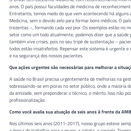
anos. O país possui faculdades de medicina de reconhecimento
Entretanto, temos medo do que vem acontecendo há alguns an
Medicina, sem o devido zelo para formar bons médicos. O país
trezentas –, formando cada vez pior. Os exemplos estão no m
setor como um todo atualmente, podemos dizer que a saúde p
também vive crises, pois no seu tripé de sustentação – pacie
todos estão insatisfeitos. Repensar este sistema é urgente e 
e na segurança dos nossos pacientes.
Que ações urgentes são necessárias para melhorar a situaç
A saúde no Brasil precisa urgentemente de melhorias na gest
sobressaindo-se em pioras no setor público, onde a maioria dos
da amizade, sem preponderar o técnico, o mérito. Isso não p
profissionalização.
Como você avalia sua atuação de seis anos à frente da AM
Nos últimos seis anos (2011-2017), nosso grupo esteve semp
a época de trabalhar para o grupo, a patota, a corriola. Tiv