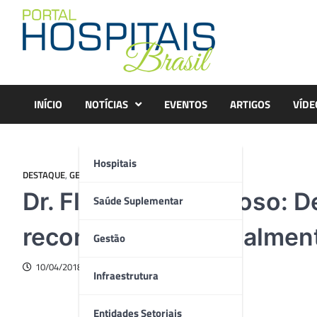
Skip
to
content
INÍCIO
NOTÍCIAS
EVENTOS
ARTIGOS
VÍDE
Hospitais
DESTAQUE
,
GESTÃO
Dr. Florentino Cardoso: 
Saúde Suplementar
reconhecida mundialmen
Gestão
10/04/2018
Infraestrutura
Entidades Setoriais