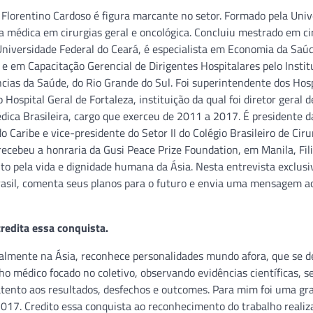
r. Florentino Cardoso é figura marcante no setor. Formado pela Uni
a médica em cirurgias geral e oncológica. Concluiu mestrado em ci
Universidade Federal do Ceará, é especialista em Economia da Saú
e em Capacitação Gerencial de Dirigentes Hospitalares pelo Instit
cias da Saúde, do Rio Grande do Sul. Foi superintendente dos Hosp
 Hospital Geral de Fortaleza, instituição da qual foi diretor geral 
ca Brasileira, cargo que exerceu de 2011 a 2017. É presidente d
aribe e vice-presidente do Setor II do Colégio Brasileiro de Ciru
recebeu a honraria da Gusi Peace Prize Foundation, em Manila, Fili
eito pela vida e dignidade humana da Ásia. Nesta entrevista exclusi
 Brasil, comenta seus planos para o futuro e envia uma mensagem a
redita essa conquista.
cialmente na Ásia, reconhece personalidades mundo afora, que se 
ho médico focado no coletivo, observando evidências científicas, 
atento aos resultados, desfechos e outcomes. Para mim foi uma gr
17. Credito essa conquista ao reconhecimento do trabalho realiz