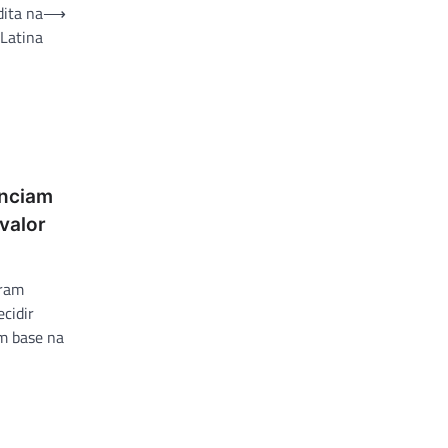
dita na
⟶
Latina
enciam
valor
uram
ecidir
om base na