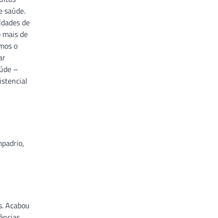
e saúde.
ldades de
o mais de
rmos o
ar
aúde –
istencial
mpadrio,
s. Acabou
ências