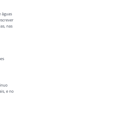
e águas
escrever
as, nas
ões
tinuo
is, e no