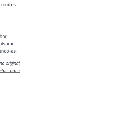
, muitos
hor,
volvamo-
endo-as.
o original,
tais-brasil