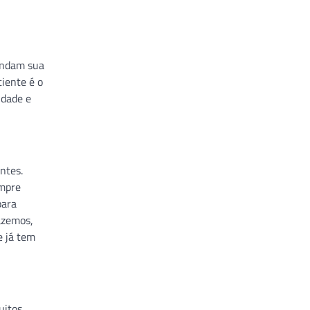
endam sua
iente é o
idade e
ntes.
empre
para
azemos,
e já tem
uitos