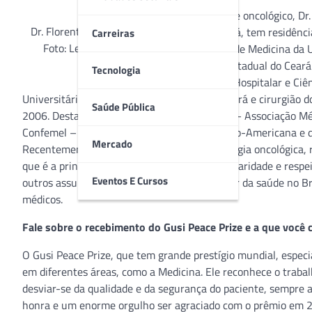
Cirurgião geral e oncológico, D
Dr. Florentino Cardoso.
Federal do Ceará, tem residênci
Carreiras
Foto: Leo Martins
pela Faculdade de Medicina da 
Universidade Estadual do Ceará 
Tecnologia
Administração Hospitalar e Ciên
Universitários da Universidade Federal do Ceará e cirurgião do
Saúde Pública
2006. Destacou-se como presidente da AMB – Associação Médi
Confemel – Confederação Médica Latina-Íbero-Americana e do C
Mercado
Recentemente, pela sua contribuição na cirurgia oncológica, 
que é a principal instituição humanitária, de caridade e resp
Eventos E Cursos
outros assuntos, Dr. Florentino analisa o setor da saúde no
médicos.
Fale sobre o recebimento do Gusi Peace Prize e a que você c
O Gusi Peace Prize, que tem grande prestígio mundial, espe
em diferentes áreas, como a Medicina. Ele reconhece o trabal
desviar-se da qualidade e da segurança do paciente, sempre 
honra e um enorme orgulho ser agraciado com o prêmio em 20