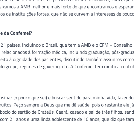
 Deixamos a AMB melhor e mais forte do que encontramos e espera
 de instituições fortes, que não se curvem a interesses de pouc
e da Confemel?
1 países, incluindo o Brasil, que tem a AMB e o CFM – Conselho 
relacionados à formação médica, incluindo graduação, pós-gradu
eito à dignidade dos pacientes, discutindo também assuntos como
s do grupo, regimes de governo, etc. A Confemel tem muito a contr
nsinar (o pouco que sei) e buscar sentido para minha vida, fazendo
muitos. Peço sempre a Deus que me dê saúde, pois o restante ele j
oclo do sertão de Crateús, Ceará, casado e pai de três filhos, se
com 21 anos e uma linda adolescente de 16 anos, que diz que ta