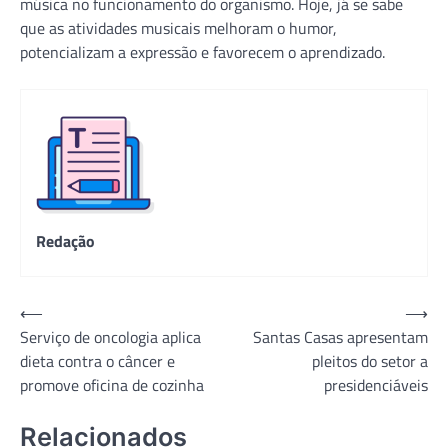
música no funcionamento do organismo. Hoje, já se sabe
que as atividades musicais melhoram o humor,
potencializam a expressão e favorecem o aprendizado.
Redação
Navegação
⟵
⟶
Serviço de oncologia aplica
Santas Casas apresentam
de
dieta contra o câncer e
pleitos do setor a
Post
promove oficina de cozinha
presidenciáveis
Relacionados