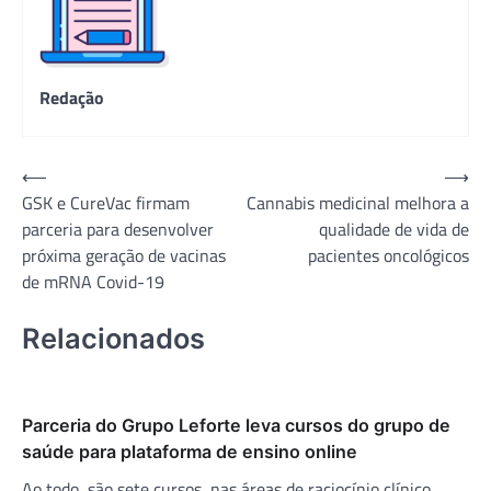
Redação
Navegação
⟵
⟶
GSK e CureVac firmam
Cannabis medicinal melhora a
de
parceria para desenvolver
qualidade de vida de
Post
próxima geração de vacinas
pacientes oncológicos
de mRNA Covid-19
Relacionados
Parceria do Grupo Leforte leva cursos do grupo de
saúde para plataforma de ensino online
Ao todo, são sete cursos, nas áreas de raciocínio clínico,