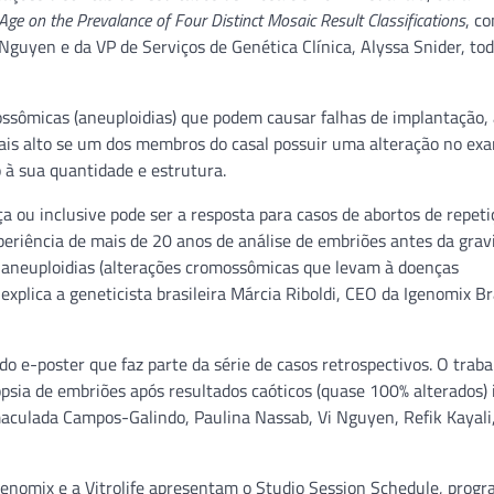
Age on the Prevalance of Four Distinct Mosaic Result Classifications
, c
i Nguyen e da VP de Serviços de Genética Clínica, Alyssa Snider, to
ossômicas (aneuploidias) que podem causar falhas de implantação,
 mais alto se um dos membros do casal possuir uma alteração no ex
 à sua quantidade e estrutura.
a ou inclusive pode ser a resposta para casos de abortos de repeti
iência de mais de 20 anos de análise de embriões antes da grav
 aneuploidias (alterações cromossômicas que levam à doenças
lica a geneticista brasileira Márcia Riboldi, CEO da Igenomix Bra
 e-poster que faz parte da série de casos retrospectivos. O traba
ia de embriões após resultados caóticos (quase 100% alterados) i
nmaculada Campos-Galindo, Paulina Nassab, Vi Nguyen, Refik Kayali
Igenomix e a Vitrolife apresentam o Studio Session Schedule, prog