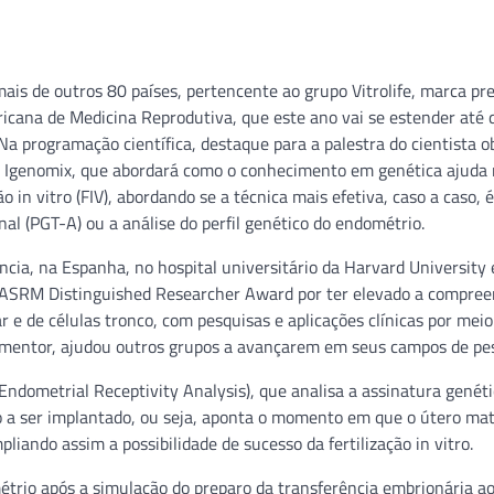
mais de outros 80 países, pertencente ao grupo Vitrolife, marca pr
cana de Medicina Reprodutiva, que este ano vai se estender até 
Na programação científica, destaque para a palestra do cientista o
da Igenomix, que abordará como o conhecimento em genética ajuda
in vitro (FIV), abordando se a técnica mais efetiva, caso a caso, 
al (PGT-A) ou a análise do perfil genético do endométrio.
cia, na Espanha, no hospital universitário da Harvard University 
o ASRM Distinguished Researcher Award por ter elevado a compre
 e de células tronco, com pesquisas e aplicações clínicas por meio
mentor, ajudou outros grupos a avançarem em seus campos de pes
Endometrial Receptivity Analysis), que analisa a assinatura genéti
 a ser implantado, ou seja, aponta o momento em que o útero ma
iando assim a possibilidade de sucesso da fertilização in vitro.
étrio após a simulação do preparo da transferência embrionária a