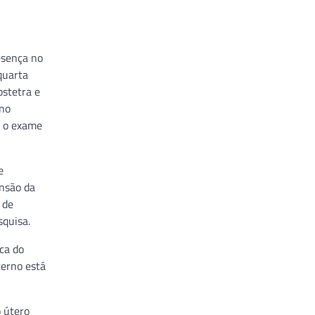
esença no
quarta
bstetra e
 no
é o exame
e
ensão da
 de
quisa.
ca do
terno está
o útero