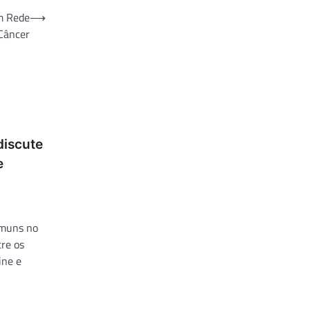
m Rede
⟶
Câncer
discute
e
omuns no
tre os
ine e