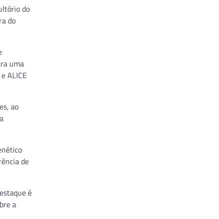
ltório do
ra do
e
para uma
 e ALICE
es, ao
ra
enético
rência de
estaque é
bre a