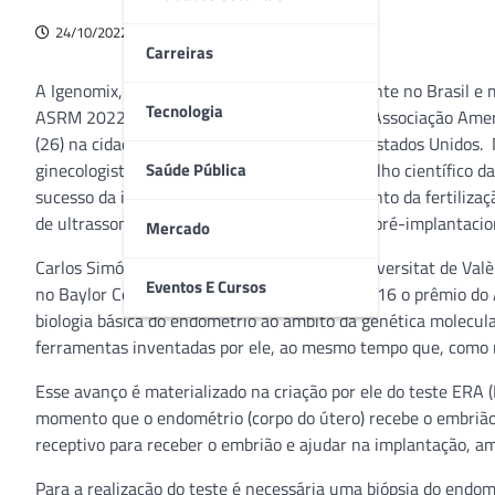
24/10/2022
Carreiras
A Igenomix, laboratório de biotecnologia atuante no Brasil e 
Tecnologia
ASRM 2022, encontro anual promovido pela Associação Ameri
(26) na cidade californiana de Anaheim, nos Estados Unidos. 
Saúde Pública
ginecologista Carlos Simón, membro do conselho científico 
sucesso da implantação do embrião no momento da fertilização 
de ultrassom associado com o teste genético pré-implantacion
Mercado
Carlos Simón, que é também professor na Universitat de Valèn
Eventos E Cursos
no Baylor College of Medicine, recebeu em 2016 o prêmio d
biologia básica do endométrio ao âmbito da genética molecular
ferramentas inventadas por ele, ao mesmo tempo que, como 
Esse avanço é materializado na criação por ele do teste ERA (
momento que o endométrio (corpo do útero) recebe o embrião
receptivo para receber o embrião e ajudar na implantação, ampl
Para a realização do teste é necessária uma biópsia do endom