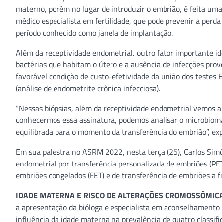
materno, porém no lugar de introduzir o embrião, é feita uma
médico especialista em fertilidade, que pode prevenir a per
período conhecido como janela de implantação.
Além da receptividade endometrial, outro fator importante ide
bactérias que habitam o útero e a ausência de infecções pro
favorável condição de custo-efetividade da união dos teste
(análise de endometrite crônica infecciosa).
“Nessas biópsias, além da receptividade endometrial vemos a 
conhecermos essa assinatura, podemos analisar o microbioma e
equilibrada para o momento da transferência do embrião”, exp
Em sua palestra no ASRM 2022, nesta terça (25), Carlos Simón 
endometrial por transferência personalizada de embriões (PE
embriões congelados (FET) e de transferência de embriões a fr
IDADE MATERNA E RISCO DE ALTERAÇÕES CROMOSSÔMIC
a apresentação da bióloga e especialista em aconselhamento 
influência da idade materna na prevalência de quatro classifi