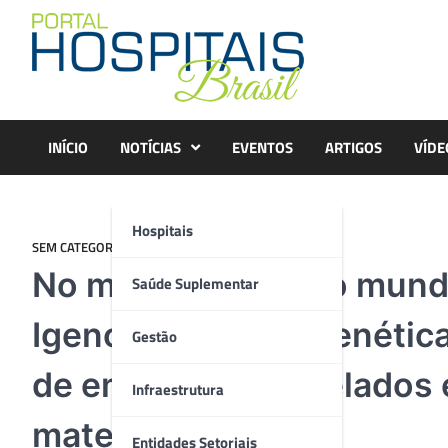
Skip
to
content
INÍCIO
NOTÍCIAS
EVENTOS
ARTIGOS
VÍDE
Hospitais
SEM CATEGORIA
No maior evento do mund
Saúde Suplementar
Igenomix aborda genétic
Gestão
de embriões congelados e 
Infraestrutura
materna
Entidades Setoriais