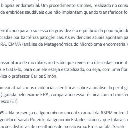
 biópsia endometrial. Um procedimento simples, realizado no consu
da de embriões saudáveis que não implantam quando transferidos fo
ntificado para o sucesso da gravidez é o equilíbrio da população d
vocadas por bactérias patogênicas. As evidências atuais apontam 
s ERA, EMMA (análise de Metagenômica do Microbioma endometrial)
assinatura de micróbios no tecido que reveste o útero das pacient
 tratá-lo, para que ele esteja estabilizado, ou seja, com uma flo
lica o professor Carlos Simón.
vai atualizar as evidências científicas sobre a análise do perfil g
T) guiada pelo exame ERA, comparando essa técnica com a transfe
esco (ET).
AS –
Na presença da Igenomix no encontro anual da ASRM outro d
genético Sarah Rutzick, da Igenomix Estados Unidos, que falará so
cações distintas de resultados de mosaicismo. Em sua fala, Sarah