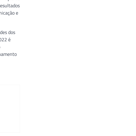
resultados
nicação e
ades dos
022 é
o
lhamento