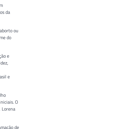
om
dos da
 aborto ou
ame do
ção e
idez,
sil e
lho
niciais. O
, Lorena
ramação de