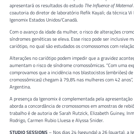
apresentará os resultados do estudo
The Influence of Maternal 
coautoria do diretor de laboratório Refik Kayali; da técnica V
Igenomix Estados Unidos/Canadá.
Com o avanço da idade da mulher, o risco de alterações crom
síndromes genéticas se eleva. Esse risco pode ser inclusive
cariótipo, no qual são estudados os cromossomos com relação
Alterações no cariótipo podem impedir que a gravidez aconteç
aumentam o risco de síndrome cromossômicas. “Com uma exper
comprovamos que a incidência nos blastocistos (embriões) de
cromossômicas) chegam à 79,8% nas mulheres com 42 anos”, exp
Argentina.
A presença da Igenomix é complementada pela apresentação do
aborda a concordância de cromossomos em amostras de rebióps
trabalho é de autoria de Sarah Rutzick, Elizabeth Guiney, I
Rodrigo, Carmen Rubio Lluesa e Alyssa Snider.
STUDIO SESSIONS
– Nos dias 24 (segunda) a 26 (quarta), a 