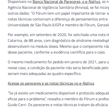
Disponíveis no
Banco Nacional de Pareceres, o e-NatJus,
as n
Agência Nacional de Vigilância Sanitária (Anvisa), se foi inco
outros dados. “O Fórum tem um papel importante de tornar a j
notas técnicas contornam a diferença de pensamentos entre m
Universidade de São Paulo (USP) e membro do Fórum, Gonzalo
Por exemplo, em setembro de 2020, foi solicitada uma nota 
Catarina, de 88 anos, com diagnóstico de síndrome mielodisp
desenvolvem na medula óssea. Mesmo que o componente não es
desse paciente, conforme a evidência científica para o caso.
O mesmo medicamento foi pedido em janeiro de 2021, para u
nesse caso, a condição da paciente não seria beneficiada pel
seriam mais adequadas ao quadro específico.
Acesse os pareceres e as notas técnicas no e-NatJus
“Se já existe um medicamento disponível e protocolo adequad
eficaz para o problema”, ressalta o membro do Fórum e profe
Guido Cerri. Os pareceres e notas técnicas tratam da eficácia