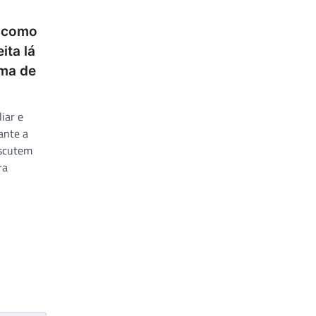
: como
ita lá
ema de
iar e
ante a
iscutem
ra