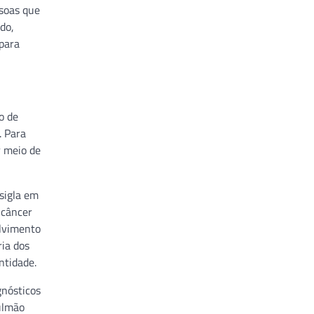
ssoas que
do,
 para
o de
. Para
r meio de
sigla em
 câncer
lvimento
ria dos
ntidade.
gnósticos
ulmão