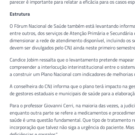
parecer é importante para relatar a eficácia para os casos espe
Estrutura
O Fórum Nacional de Saúde também está levantando informaç
entre outros, dos serviços de Atenção Primária e Secundária d
dimensionar a rede de atendimento disponível, incluindo os se
devem ser divulgados pelo CNJ ainda neste primeiro semestre
Candice Jobim ressalta que o levantamento pretende mapear 
compreender a interlocução interinstitucional entre o sistema
a construir um Plano Nacional com indicadores de melhorias n
A conselheira do CNJ informa que o plano terá impacto na ges
de gestores estaduais e municipais de saúde para a elaboração
Para o professor Giovanni Cerri, na maioria das vezes, a judic
enquanto outra parte se refere a medicamentos e procedimen
saúde é uma questão fundamental. Que tipo de tratamento re
incorporação que talvez não siga a urgência do paciente. Mas
deficiências e gargalos.”