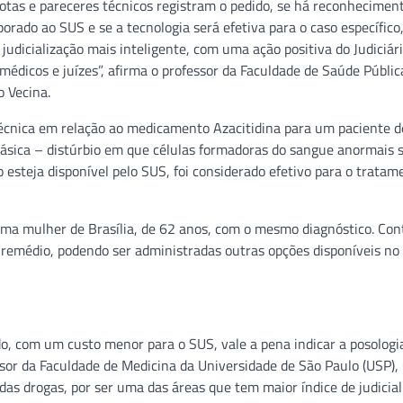
otas e pareceres técnicos registram o pedido, se há reconhecimen
rporado ao SUS e se a tecnologia será efetiva para o caso específico
udicialização mais inteligente, com uma ação positiva do Judiciári
édicos e juízes”, afirma o professor da Faculdade de Saúde Públic
 Vecina.
técnica em relação ao medicamento Azacitidina para um paciente 
lásica – distúrbio em que células formadoras do sangue anormais 
teja disponível pelo SUS, foi considerado efetivo para o tratam
ma mulher de Brasília, de 62 anos, com o mesmo diagnóstico. Con
o remédio, podendo ser administradas outras opções disponíveis no
o, com um custo menor para o SUS, vale a pena indicar a posologia
ssor da Faculdade de Medicina da Universidade de São Paulo (USP),
 das drogas, por ser uma das áreas que tem maior índice de judicial