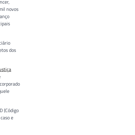
ncer,
 mil novos
vanço
ipais
iário
etos dos
ustiça
e
ncorporado
quele
ID (Código
 caso e