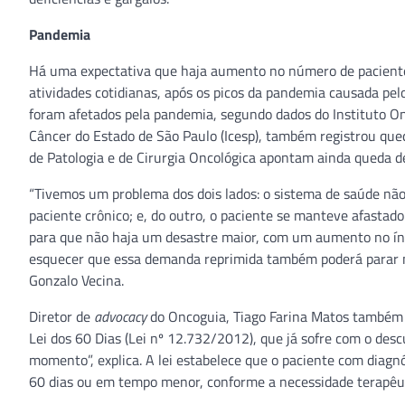
Pandemia
Há uma expectativa que haja aumento no número de paciente
atividades cotidianas, após os picos da pandemia causada pe
foram afetados pela pandemia, segundo dados do Instituto Onc
Câncer do Estado de São Paulo (Icesp), também registrou que
de Patologia e de Cirurgia Oncológica apontam ainda queda de
“Tivemos um problema dos dois lados: o sistema de saúde não
paciente crônico; e, do outro, o paciente se manteve afastado
para que não haja um desastre maior, com um aumento no índ
esquecer que essa demanda reprimida também poderá parar na 
Gonzalo Vecina.
Diretor de
advocacy
do Oncoguia, Tiago Farina Matos também t
Lei dos 60 Dias (Lei nº 12.732/2012), que já sofre com o de
momento”, explica. A lei estabelece que o paciente com diagnó
60 dias ou em tempo menor, conforme a necessidade terapêut