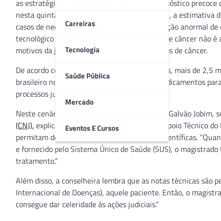
as estratégias de prevenção, incluindo o diagnóstico precoc
nesta quinta-feira (04/02). Somente no Brasil, a estimativa d
Carreiras
casos de neoplasias – nome dado à multiplicação anormal de c
tecnológico e farmacêutico dos tratamentos de câncer não é
Tecnologia
motivos da judicialização relacionada aos casos de câncer.
De acordo com o relatório Justiça em Números, mais de 2,5 mi
Saúde Pública
brasileiro nos últimos seis anos. Os novos medicamentos para
processos judiciais.
Mercado
Neste cenário, a conselheira Candice Lavocat Galvão Jobim, 
(CNJ),
explica que o trabalho dos Núcleos de Apoio Técnico do 
Eventos E Cursos
permitam decisões baseadas em evidências científicas. “Quan
e fornecido pelo Sistema Único de Saúde (SUS), o magistrado 
tratamento.”
Além disso, a conselheira lembra que as notas técnicas são pe
Internacional de Doenças), aquele paciente. Então, o magistr
consegue dar celeridade às ações judiciais.”