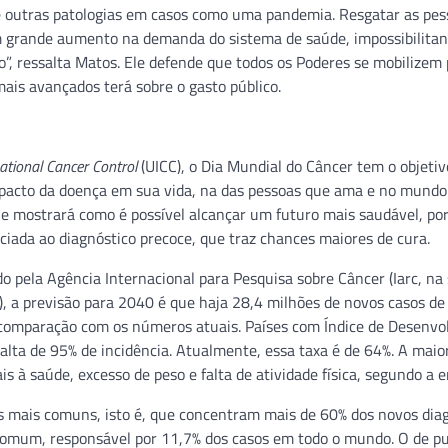
 de outras patologias em casos como uma pandemia. Resgatar as pe
 grande aumento na demanda do sistema de saúde, impossibilitan
o”, ressalta Matos. Ele defende que todos os Poderes se mobilizem
is avançados terá sobre o gasto público.
ational Cancer Control
(UICC), o Dia Mundial do Câncer tem o objetiv
mpacto da doença em sua vida, na das pessoas que ama e no mundo
e mostrará como é possível alcançar um futuro mais saudável, po
ciada ao diagnóstico precoce, que traz chances maiores de cura.
pela Agência Internacional para Pesquisa sobre Câncer (Iarc, na 
), a previsão para 2040 é que haja 28,4 milhões de novos casos de
comparação com os números atuais. Países com Índice de Desenvo
lta de 95% de incidência. Atualmente, essa taxa é de 64%. A maio
is à saúde, excesso de peso e falta de atividade física, segundo a e
res mais comuns, isto é, que concentram mais de 60% dos novos dia
 comum, responsável por 11,7% dos casos em todo o mundo. O de p