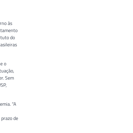
rno às
ratamento
ituto do
asileiras
e o
ituação,
er. Sem
USP,
emia. “A
 prazo de