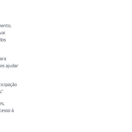
mento,
vai
dos
ara
nos ajudar
ticipação
.”
es,
cesso à