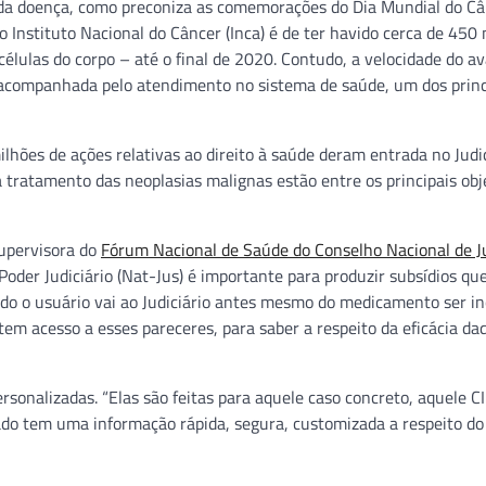
e da doença, como preconiza as comemorações do Dia Mundial do Câ
o Instituto Nacional do Câncer (Inca) é de ter havido cerca de 450
élulas do corpo – até o final de 2020. Contudo, a velocidade do a
 acompanhada pelo atendimento no sistema de saúde, um dos princ
lhões de ações relativas ao direito à saúde deram entrada no Judic
 tratamento das neoplasias malignas estão entre os principais obj
supervisora do
Fórum Nacional de Saúde do Conselho Nacional de J
Poder Judiciário (Nat-Jus) é importante para produzir subsídios qu
do o usuário vai ao Judiciário antes mesmo do medicamento ser i
tem acesso a esses pareceres, para saber a respeito da eficácia da
rsonalizadas. “Elas são feitas para aquele caso concreto, aquele C
ado tem uma informação rápida, segura, customizada a respeito do