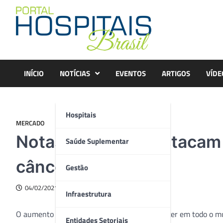
Skip
to
content
INÍCIO
NOTÍCIAS
EVENTOS
ARTIGOS
VÍDE
Hospitais
MERCADO
Notas técnicas destacam 
Saúde Suplementar
câncer
Gestão
04/02/2021
Infraestrutura
O aumento anual do número de casos de câncer em todo o m
Entidades Setoriais