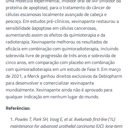
uma molécula experimental, inibidor oral de IAP (inibidor da
proteína de apoptose), para o tratamento do câncer de
células escamosas localmente avançado de cabeça e
pescoço. Em estudos pré-clínicos, xevinapante restaurou a
sensibilidade àapoptose em células cancerosas,
aumentando assim os efeitos da quimioterapia e da
radioterapia. Xevinapante melhorou os resultados de
eficácia em combinação com quimioradioterapia, incluindo
sobrevida livre de progressão de três anos e sobrevida de
cinco anos, em comparação com placebo em combinação
com quimioradioterapia em um estudo de Fase II. Em março
de 2021, a Merck ganhou direitos exclusivos da Debiopharm
para desenvolver e comercializar xevinapante
mundialmente. Xevinapante ainda não é aprovado para
qualquer indicação em nenhum lugar do mundo.
Referências:
Powles T, Park SH, Voog E, et al. Avelumab first-line (1L)
maintenance for advanced urothelial carcinoma (UC): long-term