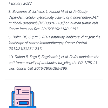
February 2022.
Boyerinas B, Jochems C, Fantini M, et al. Antibody-
dependent cellular cytotoxicity activity of a novel anti-PD-L1
antibody avelumab (MSB0010718C) on human tumor cells.
Cancer Immunol Res. 2015;3(10):1148-1157.
Dolan DE, Gupta S. PD-1 pathway inhibitors: changing the
landscape of cancer immunotherapy. Cancer Control.
2014;21(3):231-237.
Dahan R, Sega E, Engelhardt J, et al. FcγRs modulate the
anti-tumor activity of antibodies targeting the PD-1/PD-L1
axis. Cancer Cell. 2015;28(3):285-295.