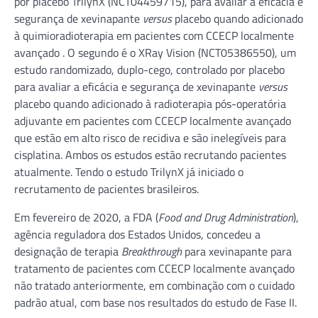
por placebo TrilynX (NCT04459715), para avaliar a eficácia e
segurança de xevinapante
versus
placebo quando adicionado
à quimioradioterapia em pacientes com CCECP localmente
avançado . O segundo é o XRay Vision (NCT05386550), um
estudo randomizado, duplo-cego, controlado por placebo
para avaliar a eficácia e segurança de xevinapante
versus
placebo quando adicionado à radioterapia pós-operatória
adjuvante em pacientes com CCECP localmente avançado
que estão em alto risco de recidiva e são inelegíveis para
cisplatina. Ambos os estudos estão recrutando pacientes
atualmente. Tendo o estudo TrilynX já iniciado o
recrutamento de pacientes brasileiros.
Em fevereiro de 2020, a FDA (
Food and Drug Administration
),
agência reguladora dos Estados Unidos, concedeu a
designação de terapia
Breakthrough
para xevinapante para
tratamento de pacientes com CCECP localmente avançado
não tratado anteriormente, em combinação com o cuidado
padrão atual, com base nos resultados do estudo de Fase II.