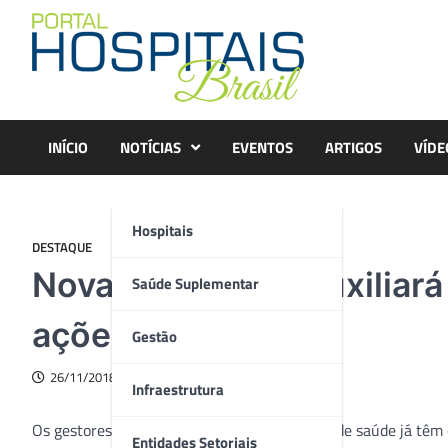
Skip
to
content
INÍCIO
NOTÍCIAS
EVENTOS
ARTIGOS
VÍDE
Hospitais
DESTAQUE
Nova plataforma auxiliar
Saúde Suplementar
ações em saúde
Gestão
26/11/2018
Infraestrutura
Os gestores federais, estaduais e municipais de saúde já têm
Entidades Setoriais