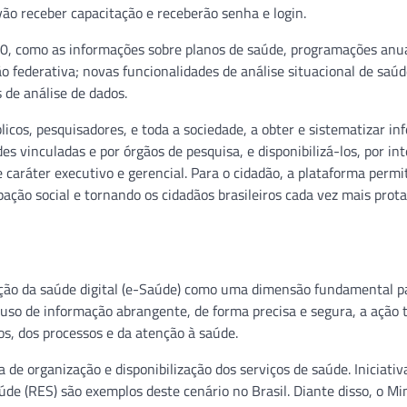
vão receber capacitação e receberão senha e login.
0, como as informações sobre planos de saúde, programações anu
ão federativa; novas funcionalidades de análise situacional de saú
 de análise de dados.
icos, pesquisadores, e toda a sociedade, a obter e sistematizar i
es vinculadas e por órgãos de pesquisa, e disponibilizá-los, por in
 caráter executivo e gerencial. Para o cidadão, a plataforma permit
pação social e tornando os cidadãos brasileiros cada vez mais prot
ação da saúde digital (e-Saúde) como uma dimensão fundamental p
 uso de informação abrangente, de forma precisa e segura, a ação 
s, dos processos e da atenção à saúde.
e organização e disponibilização dos serviços de saúde. Iniciati
de (RES) são exemplos deste cenário no Brasil. Diante disso, o Min