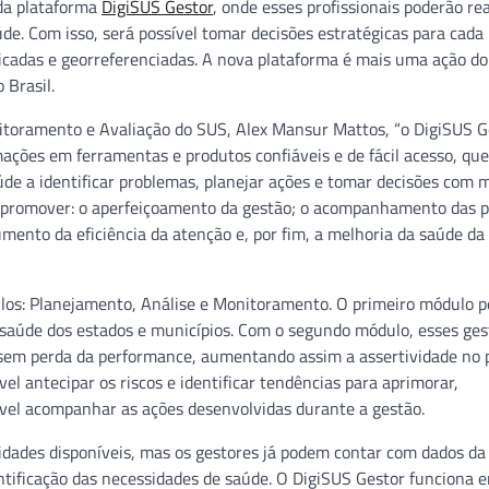
 da plataforma
DigiSUS Gestor
, onde esses profissionais poderão rea
e. Com isso, será possível tomar decisões estratégicas para cada 
ificadas e georreferenciadas. A nova plataforma é mais uma ação do
 Brasil.
toramento e Avaliação do SUS, Alex Mansur Mattos, “o DigiSUS G
ções em ferramentas e produtos confiáveis e de fácil acesso, que
úde a identificar problemas, planejar ações e tomar decisões com 
s, promover: o aperfeiçoamento da gestão; o acompanhamento das po
mento da eficiência da atenção e, por fim, a melhoria da saúde da
dulos: Planejamento, Análise e Monitoramento. O primeiro módulo p
 saúde dos estados e municípios. Com o segundo módulo, esses ges
 sem perda da performance, aumentando assim a assertividade no 
vel antecipar os riscos e identificar tendências para aprimorar,
ível acompanhar as ações desenvolvidas durante a gestão.
dades disponíveis, mas os gestores já podem contar com dados da
ntificação das necessidades de saúde. O DigiSUS Gestor funciona 