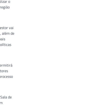
lizar o
região
estor vai
, além de
mais
líticas
ermitirá
tores
processo
 Sala de
em