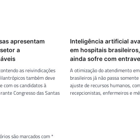
sas apresentam
Inteligência artificial a
 setor a
em hospitais brasileiros
iáveis
ainda sofre com entrav
contendo as reivindicações
A otimização do atendimento em 
 filantrópicos também deve
brasileiros já não passa somente
te com os candidatos à
ajuste de recursos humanos, co
urante Congresso das Santas
recepcionistas, enfermeiros e mé
órios são marcados com
*