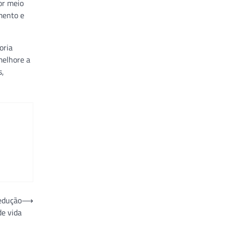
or meio
mento e
oria
melhore a
s,
redução
⟶
de vida