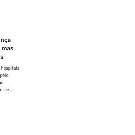
vança
, mas
es
hospitais
 pelo
mo
dicos.