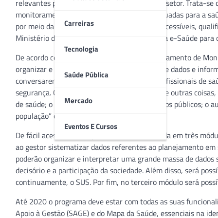
relevantes para o planejamento das ações no setor. Trata-se
monitoramento dos indicadores e metas pactuadas para a saúd
Carreiras
por meio da disponibilização de informações acessíveis, qual
Ministério da Saúde no contexto da Estratégia e-Saúde para o
Tecnologia
De acordo com o Diretor Substituto do Departamento de Moni
organizar e transformar um imenso volume de dados e informa
Saúde Pública
conversarem entre si, ajudarão técnicos e profissionais de sa
segurança. Com isso, o projeto pretende, entre outras coisa
Mercado
de saúde; o aprimoramento do uso dos recursos públicos; o au
população” conclui.
Eventos E Cursos
De fácil acesso, a nova plataforma está dividida em três mó
ao gestor sistematizar dados referentes ao planejamento em
poderão organizar e interpretar uma grande massa de dados
decisório e a participação da sociedade. Além disso, será possí
continuamente, o SUS. Por fim, no terceiro módulo será poss
Até 2020 o programa deve estar com todas as suas funcionali
Apoio à Gestão (SAGE) e do Mapa da Saúde, essenciais na ide