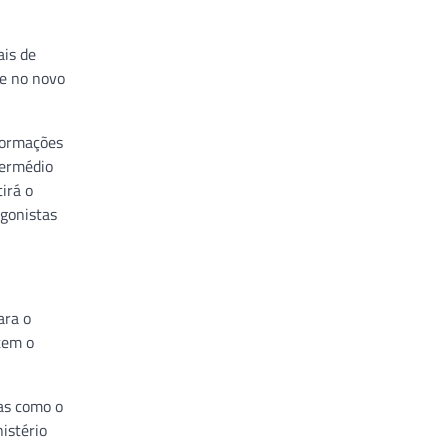
ais de
de no novo
nformações
termédio
irá o
agonistas
ara o
tem o
vas como o
istério