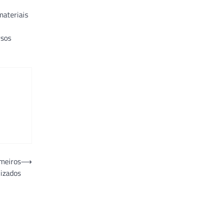
materiais
rsos
imeiros
⟶
izados