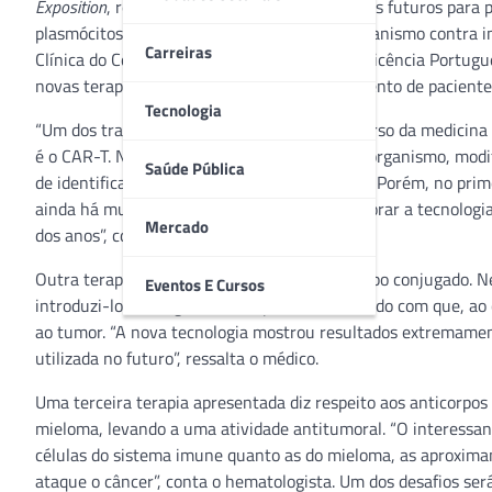
Exposition
, revelam como serão os tratamentos futuros para 
plasmócitos que ajudam a proteger nosso organismo contra i
Carreiras
Clínica do Centro Oncológico da BP – A Beneficência Portugu
novas terapias serão incorporadas no tratamento de paciente
Tecnologia
“Um dos tratamentos que está mudando o curso da medicina 
é o CAR-T. Nele, as células são removidas do organismo, modi
Saúde Pública
de identificar e combater as células do tumor. Porém, no pri
ainda há muitas discussões sobre como melhorar a tecnologia
Mercado
dos anos”, conta o especialista.
Outra terapia apresentada foi sobre o anticorpo conjugado. N
Eventos E Cursos
introduzi-los no organismo do paciente, fazendo com que, ao
ao tumor. “A nova tecnologia mostrou resultados extremamen
utilizada no futuro”, ressalta o médico.
Uma terceira terapia apresentada diz respeito aos anticorpos 
mieloma, levando a uma atividade antitumoral. “O interessant
células do sistema imune quanto as do mieloma, as aproxima
ataque o câncer”, conta o hematologista. Um dos desafios se