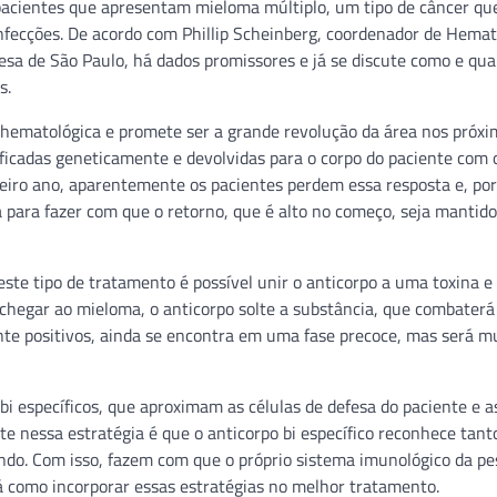
pacientes que apresentam mieloma múltiplo, um tipo de câncer que
nfecções. De acordo com Phillip Scheinberg, coordenador de Hemat
esa de São Paulo, há dados promissores e já se discute como e qu
s.
hematológica e promete ser a grande revolução da área nos próxi
ficadas geneticamente e devolvidas para o corpo do paciente com o
meiro ano, aparentemente os pacientes perdem essa resposta e, por 
 para fazer com que o retorno, que é alto no começo, seja mantido
este tipo de tratamento é possível unir o anticorpo a uma toxina e
 chegar ao mieloma, o anticorpo solte a substância, que combater
te positivos, ainda se encontra em uma fase precoce, mas será m
bi específicos, que aproximam as células de defesa do paciente e a
e nessa estratégia é que o anticorpo bi específico reconhece tant
ndo. Com isso, fazem com que o próprio sistema imunológico da pe
rá como incorporar essas estratégias no melhor tratamento.