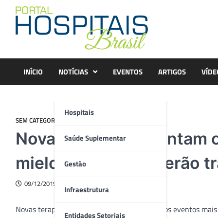
Skip
to
content
INÍCIO
NOTÍCIAS
EVENTOS
ARTIGOS
VÍDE
Hospitais
SEM CATEGORIA
Novas terapias apontam 
Saúde Suplementar
mieloma múltiplo serão t
Gestão
09/12/2019
Infraestrutura
Novas terapias celulares, discutidas em um dos eventos mai
Entidades Setoriais