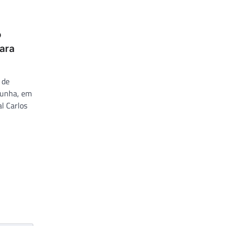
o
para
 de
Cunha, em
l Carlos