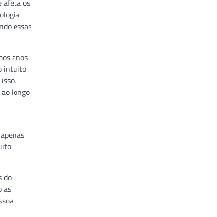
 afeta os
ologia
ando essas
mos anos
 intuito
isso,
 ao longo
á apenas
uito
s do
o as
ssoa